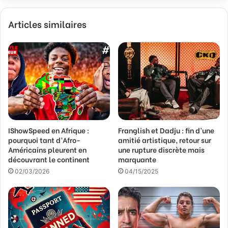
z
v
Articles similaires
o
t
r
e
a
d
r
e
s
s
IShowSpeed en Afrique :
Franglish et Dadju : fin d’une
e
pourquoi tant d’Afro-
amitié artistique, retour sur
E
Américains pleurent en
une rupture discrète mais
m
découvrant le continent
marquante
a
02/03/2026
04/15/2025
i
l