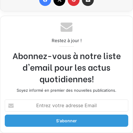
Restez à jour !
Abonnez-vous à notre liste
d'email pour les actus
quotidiennes!
Soyez informé en premier des nouvelles publications.
E
n
t
r
e