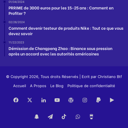
01/04/2024
PRRIME de 3000 euros pour les 15-25 ans : Comment en
Profiter ?
02/26/2024
Comment devenir testeur de produits Nike : Tout ce que vous
devez savoir
11/22/2023
Démission de Changpeng Zhao : Binance sous pression
après un accord avec les autorités américaines
© Copyright 2026, Tous droits Réservés | Ecrit par
Christiano Btf
Accueil
A Propos
Le Blog
Politique de confidentialité
Facebook
X
Linkedin
YouTube
WordPress
Instagram
PayPal
Goog
Play
Snapchat
Telegram
TikTok
WhatsApp
Buy