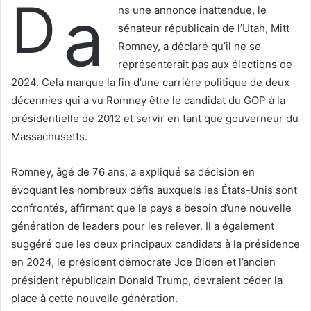
D
a
l
o
ns une annonce inattendue, le
o
y
sénateur républicain de l’Utah, Mitt
w
e
Romney, a déclaré qu’il ne se
o
r
représenterait pas aux élections de
n
u
2024. Cela marque la fin d’une carrière politique de deux
X
n
décennies qui a vu Romney être le candidat du GOP à la
c
présidentielle de 2012 et servir en tant que gouverneur du
o
Massachusetts.
u
r
Romney, âgé de 76 ans, a expliqué sa décision en
r
évoquant les nombreux défis auxquels les États-Unis sont
i
confrontés, affirmant que le pays a besoin d’une nouvelle
e
l
génération de leaders pour les relever. Il a également
suggéré que les deux principaux candidats à la présidence
en 2024, le président démocrate Joe Biden et l’ancien
président républicain Donald Trump, devraient céder la
place à cette nouvelle génération.