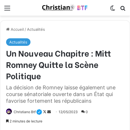
Menu
Switch
R
Accueil
/
Actualités
Actualités
Un Nouveau Chapitre : Mitt
Romney Quitte la Scène
Politique
La décision de Romney laisse également une
course sénatoriale ouverte dans un État qui
favorise fortement les républicains
Christiano Btf
F
E
12/05/2023
0
o
n
2 minutes de lecture
l
v