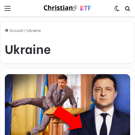
Menu
Switch
R
Accueil
/
Ukraine
Ukraine