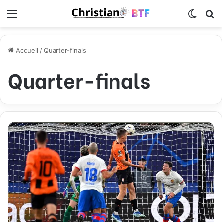
Menu
Switch
R
Accueil
/
Quarter-finals
Quarter-finals