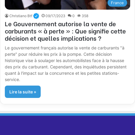
France
Christiano Btf
09/17/2023
0
358
Le Gouvernement autorise la vente de
carburants « à perte » : Que signifie cette
décision et quelles implications ?
Le gouvernement français autorise la vente de carburants "à
perte" pour réduire les prix à la pompe. Cette décision
historique vise à soulager les automobilistes face à la hausse
des prix du carburant. Cependant, des inquiétudes persistent
quant à l'impact sur la concurrence et les petites stations-
service.
Lire la suite »