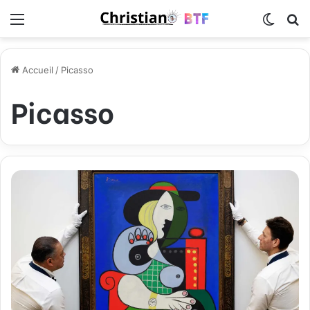
Menu
Switch
R
Accueil
/
Picasso
Picasso