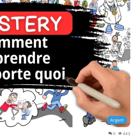
Argent
0
443