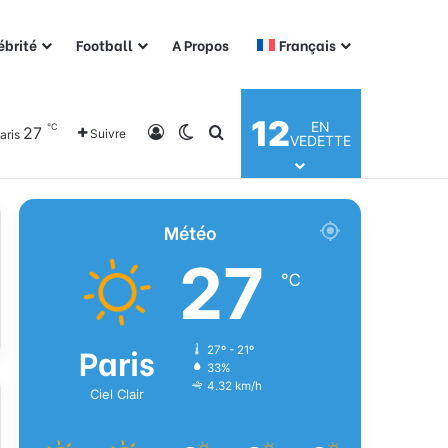
ébrité
Football
A Propos
Français
12
EN
℃
27
Connexion
Switch skin
Rechercher
Suivre
aris
VEDETTE
Météo
27
℃
Paris
27º - 21º
33%
4.32 km/h
Ciel Clair