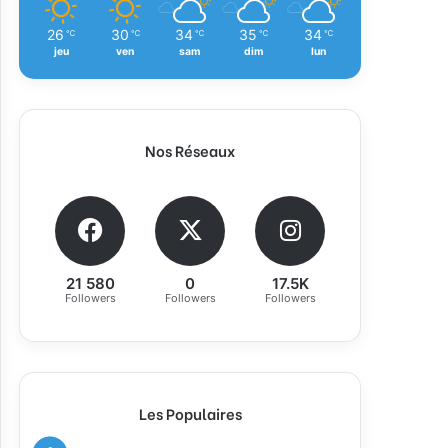
26
30
34
35
34
℃
℃
℃
℃
℃
jeu
ven
sam
dim
lun
Nos Réseaux
21 580
0
17.5K
Followers
Followers
Followers
Les Populaires