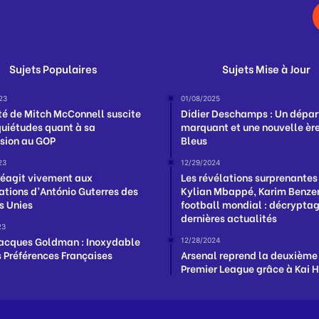
Sujets Populaires
Sujets Mise à Jour
23
01/08/2025
té de Mitch McConnell suscite
Didier Deschamps : Un dépar
quiétudes quant à sa
marquant et une nouvelle ère
sion au GOP
Bleus
23
12/29/2024
 réagit vivement aux
Les révélations surprenantes
ations d’António Guterres des
Kylian Mbappé, Karim Benzem
s Unies
football mondial : décrypta
dernières actualités
23
acques Goldman : Inoxydable
12/28/2024
s Préférences Françaises
Arsenal reprend la deuxième
Premier League grâce à Kai 