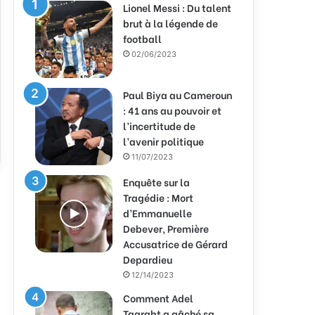
Lionel Messi : Du talent
brut à la légende de
football
02/06/2023
Paul Biya au Cameroun
: 41 ans au pouvoir et
l’incertitude de
l’avenir politique
11/07/2023
Enquête sur la
Tragédie : Mort
d’Emmanuelle
Debever, Première
Accusatrice de Gérard
Depardieu
12/14/2023
Comment Adel
Taarabt a gâché sa