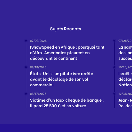
Sujets Récents
02/03/2026
07/28/20
IShowSpeed en Afrique : pourquoi tant
La san
d’Afro-Américains pleurent en
des in
découvrant le continent
succes
08/18/2025
10/25/20
États-Unis : un pilote ivre arrêté
Israël
avant le décollage de son vol
déclar
commercial
Nation
08/17/2025
12/31/20
Victime d’un faux chèque de banque :
Jean-J
il perd 25 500 € et sa voiture
Roi de