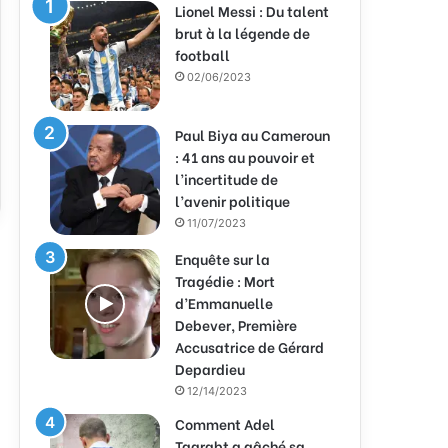
Lionel Messi : Du talent
brut à la légende de
football
02/06/2023
Paul Biya au Cameroun
: 41 ans au pouvoir et
l’incertitude de
l’avenir politique
11/07/2023
Enquête sur la
Tragédie : Mort
d’Emmanuelle
Debever, Première
Accusatrice de Gérard
Depardieu
12/14/2023
Comment Adel
Taarabt a gâché sa