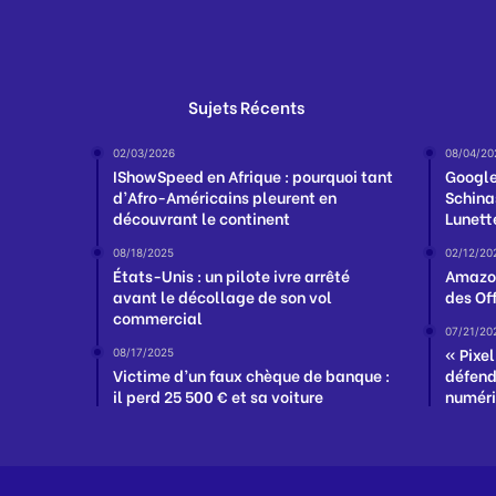
Sujets Récents
02/03/2026
08/04/20
IShowSpeed en Afrique : pourquoi tant
Google
d’Afro-Américains pleurent en
Schina
découvrant le continent
Lunett
08/18/2025
02/12/20
États-Unis : un pilote ivre arrêté
Amazon
avant le décollage de son vol
des Of
commercial
07/21/20
« Pixel
08/17/2025
Victime d’un faux chèque de banque :
défendr
il perd 25 500 € et sa voiture
numéri