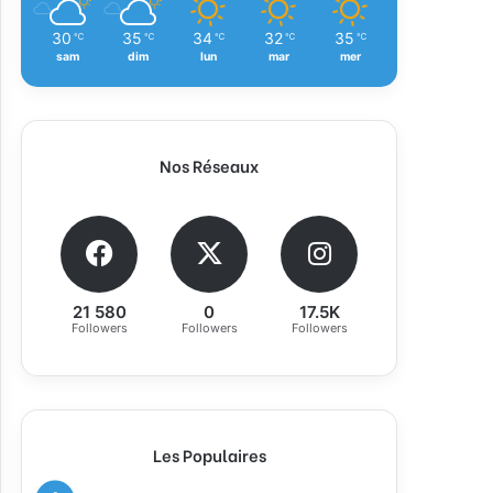
30
35
34
32
35
℃
℃
℃
℃
℃
sam
dim
lun
mar
mer
Nos Réseaux
21 580
0
17.5K
Followers
Followers
Followers
Les Populaires