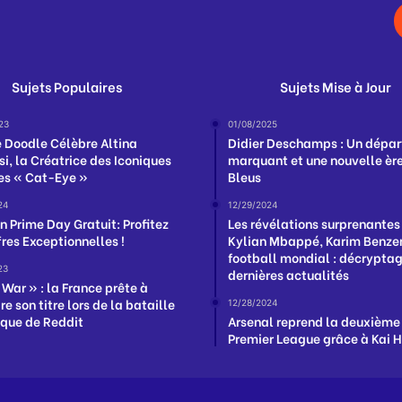
Sujets Populaires
Sujets Mise à Jour
23
01/08/2025
 Doodle Célèbre Altina
Didier Deschamps : Un dépar
si, la Créatrice des Iconiques
marquant et une nouvelle ère
es « Cat-Eye »
Bleus
24
12/29/2024
 Prime Day Gratuit: Profitez
Les révélations surprenantes
fres Exceptionnelles !
Kylian Mbappé, Karim Benzem
football mondial : décrypta
23
dernières actualités
 War » : la France prête à
e son titre lors de la bataille
12/28/2024
que de Reddit
Arsenal reprend la deuxième
Premier League grâce à Kai 