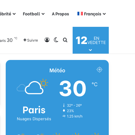
ébrité
Football
A Propos
Français
12
EN
℃
30
Connexion
Switch skin
Rechercher
Suivre
aris
VEDETTE
Météo
30
℃
Paris
32º - 26º
23%
1.25 km/h
Nuages Dispersés