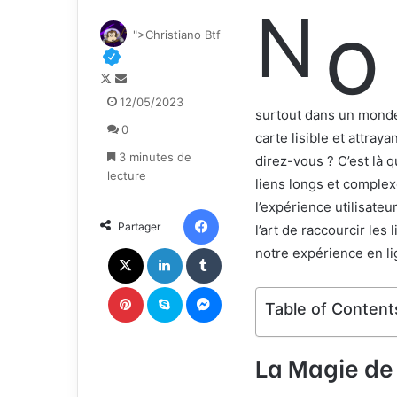
N
o
">Christiano Btf
F
E
o
n
12/05/2023
surtout dans un monde
l
v
0
l
o
carte lisible et attra
o
y
3 minutes de
direz-vous ? C’est là q
w
e
lecture
liens longs et complexe
o
r
l’expérience utilisateu
n
u
Facebook
Partager
X
n
l’art de raccourcir le
c
X
Linkedin
Tumblr
notre expérience en li
o
u
Pinterest
Skype
Messenger
r
Table of Content
r
i
La Magie de 
e
l