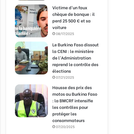
Victime d’un faux
chèque de banque : il
perd 25 500 € et sa
voiture
08/17/2025
Le Burkina Faso dissout
la CENI : le ministère
de l’Administration
reprend le contrôle des
élections
07/21/2025
Hausse des prix des
motos au Burkina Faso
: la BMCRF intensifie
les contrôles pour
protéger les
consommateurs
07/20/2025