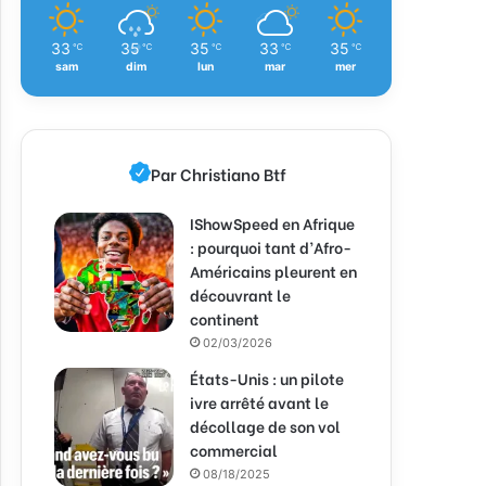
33
35
35
33
35
℃
℃
℃
℃
℃
sam
dim
lun
mar
mer
Par Christiano Btf
IShowSpeed en Afrique
: pourquoi tant d’Afro-
Américains pleurent en
découvrant le
continent
02/03/2026
États-Unis : un pilote
ivre arrêté avant le
décollage de son vol
commercial
08/18/2025