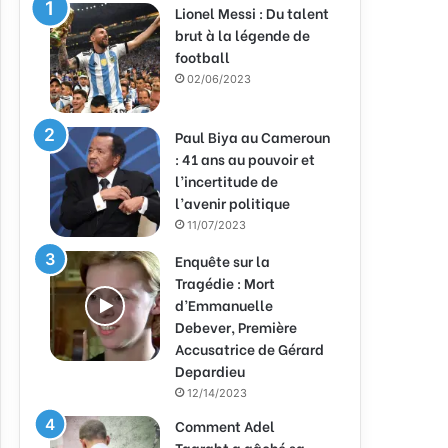
Lionel Messi : Du talent
brut à la légende de
football
02/06/2023
Paul Biya au Cameroun
: 41 ans au pouvoir et
l’incertitude de
l’avenir politique
11/07/2023
Enquête sur la
Tragédie : Mort
d’Emmanuelle
Debever, Première
Accusatrice de Gérard
Depardieu
12/14/2023
Comment Adel
Taarabt a gâché sa