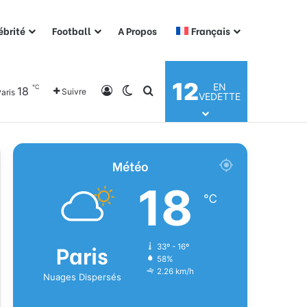
ébrité
Football
A Propos
Français
12
EN
℃
18
Connexion
Switch skin
Rechercher
Suivre
aris
VEDETTE
Météo
18
℃
Paris
33º - 16º
58%
2.26 km/h
Nuages Dispersés