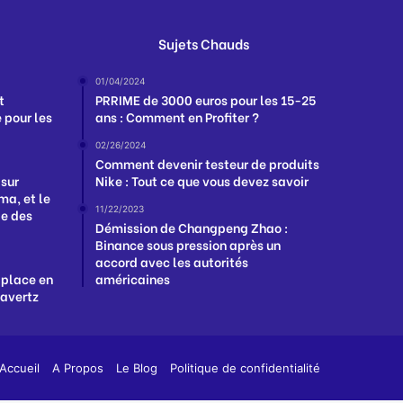
Sujets Chauds
01/04/2024
t
PRRIME de 3000 euros pour les 15-25
 pour les
ans : Comment en Profiter ?
02/26/2024
Comment devenir testeur de produits
 sur
Nike : Tout ce que vous devez savoir
a, et le
11/22/2023
ge des
Démission de Changpeng Zhao :
Binance sous pression après un
accord avec les autorités
 place en
américaines
Havertz
App
y
Accueil
A Propos
Le Blog
Politique de confidentialité