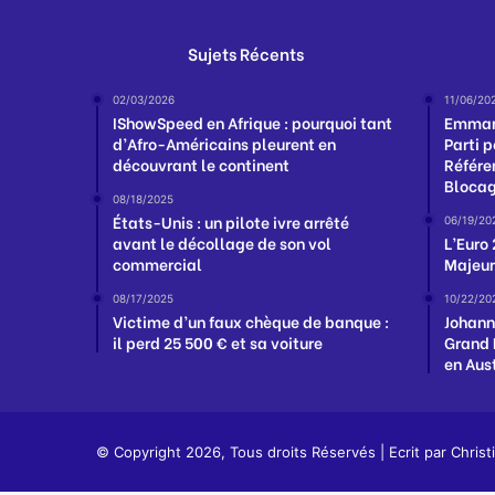
Sujets Récents
02/03/2026
11/06/20
IShowSpeed en Afrique : pourquoi tant
Emmanu
d’Afro-Américains pleurent en
Parti p
découvrant le continent
Référe
Blocag
08/18/2025
États-Unis : un pilote ivre arrêté
06/19/20
avant le décollage de son vol
L’Euro
commercial
Majeur
08/17/2025
10/22/20
Victime d’un faux chèque de banque :
Johann
il perd 25 500 € et sa voiture
Grand 
en Aus
© Copyright 2026, Tous droits Réservés | Ecrit par
Christ