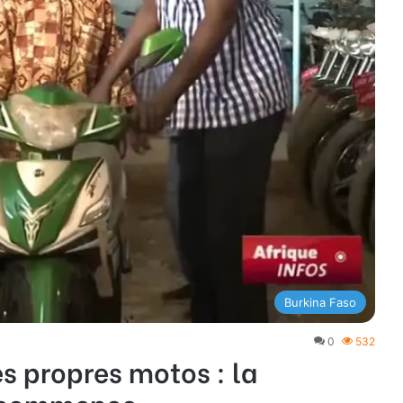
Burkina Faso
0
532
es propres motos : la
e commence