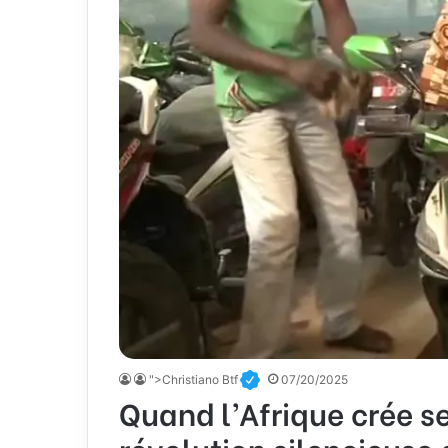
">Christiano Btf
07/20/2025
Quand l’Afrique crée s
révolution silencieus