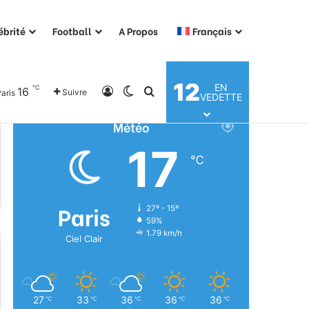
ébrité
Football
A Propos
Français
12
EN
℃
16
Connexion
Switch skin
Rechercher
Suivre
aris
VEDETTE
Météo
17
℃
Paris
27º - 15º
59%
1.79 km/h
Ciel Clair
27
33
36
36
36
℃
℃
℃
℃
℃