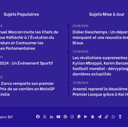
Sujets Populaires
Sujets Mise à Jour
23
01/08/2025
el Macron Invite les Chefs de
Didier Deschamps : Un dépar
our Réfléchir à l’Évolution du
marquant et une nouvelle ère
ndum et Contourner les
Bleus
es Parlementaires
12/29/2024
Les révélations surprenantes
24
 2024 : Un Événement Sportif
Kylian Mbappé, Karim Benzem
football mondial : décrypta
dernières actualités
23
 Zarco remporte son premier
12/28/2024
Prix de sa carrière en MotoGP
Arsenal reprend la deuxième
tralie
Premier League grâce à Kai 
iano Btf
Facebook
X
Linkedin
YouTube
WordPress
Instagram
PayPal
Google
Snapchat
Telegram
TikTok
Whats
Bu
Play
Me