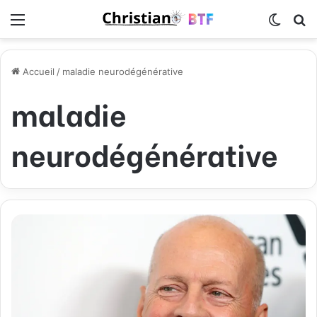
Menu
Switch
R
Accueil
/
maladie neurodégénérative
maladie
neurodégénérative