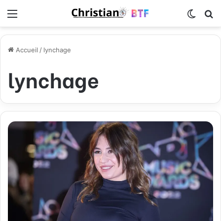
Menu
Switch
R
Accueil
/
lynchage
lynchage