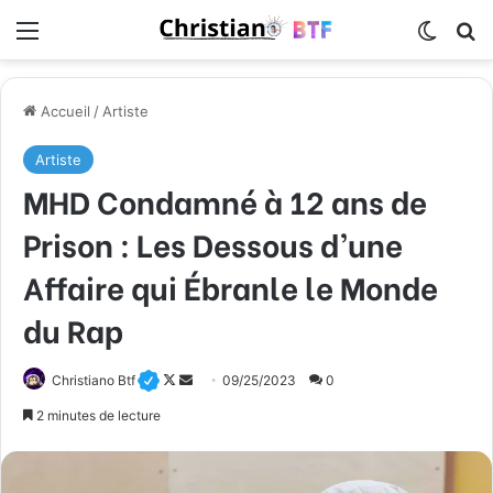
Menu
Switch
R
Accueil
/
Artiste
Artiste
MHD Condamné à 12 ans de
Prison : Les Dessous d’une
Affaire qui Ébranle le Monde
du Rap
Christiano Btf
F
E
09/25/2023
0
o
n
2 minutes de lecture
l
v
l
o
o
y