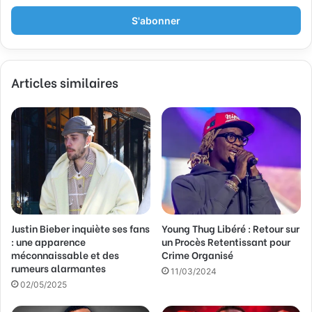
t
r
e
z
v
Articles similaires
o
t
r
e
a
d
r
e
s
s
Justin Bieber inquiète ses fans
Young Thug Libéré : Retour sur
e
: une apparence
un Procès Retentissant pour
E
méconnaissable et des
Crime Organisé
m
rumeurs alarmantes
a
11/03/2024
02/05/2025
i
l