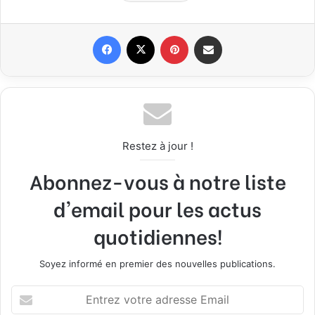
Facebook
X
Pinterest
Partager par email
Restez à jour !
Abonnez-vous à notre liste
d'email pour les actus
quotidiennes!
Soyez informé en premier des nouvelles publications.
E
n