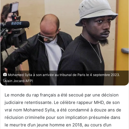
w
e
o
r
n
u
X
n
c
o
u
r
r
i
e
Mohamed Sylla à son arrivée au tribunal de Paris le 4 septembre 2023.
(Alain Jocard/AFP)
l
Le monde du rap français a été secoué par une décision
judiciaire retentissante. Le célèbre rappeur MHD, de son
vrai nom Mohamed Sylla, a été condamné à douze ans de
réclusion criminelle pour son implication présumée dans
le meurtre d’un jeune homme en 2018, au cours d’un