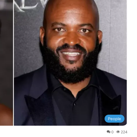
People
0
224