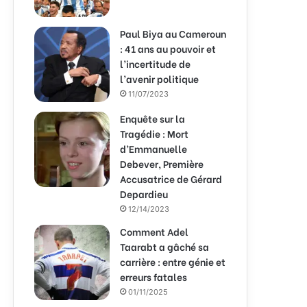
Paul Biya au Cameroun
: 41 ans au pouvoir et
l’incertitude de
l’avenir politique
11/07/2023
Enquête sur la
Tragédie : Mort
d’Emmanuelle
Debever, Première
Accusatrice de Gérard
Depardieu
12/14/2023
Comment Adel
Taarabt a gâché sa
carrière : entre génie et
erreurs fatales
01/11/2025