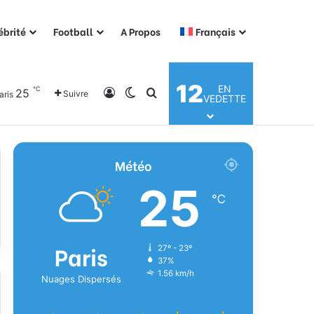
ébrité
Football
A Propos
Français
12
EN
℃
25
Connexion
Switch skin
Rechercher
Suivre
aris
VEDETTE
Météo
25
℃
Paris
27º - 23º
37%
1.56 km/h
Nuages Dispersés