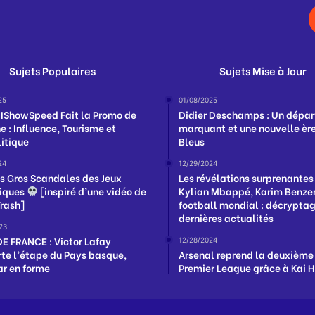
Sujets Populaires
Sujets Mise à Jour
25
01/08/2025
IShowSpeed Fait la Promo de
Didier Deschamps : Un dépar
e : Influence, Tourisme et
marquant et une nouvelle ère
itique
Bleus
24
12/29/2024
us Gros Scandales des Jeux
Les révélations surprenantes
iques
[inspiré d’une vidéo de
Kylian Mbappé, Karim Benzem
Trash]
football mondial : décrypta
dernières actualités
23
E FRANCE : Victor Lafay
12/28/2024
te l’étape du Pays basque,
Arsenal reprend la deuxième
r en forme
Premier League grâce à Kai 