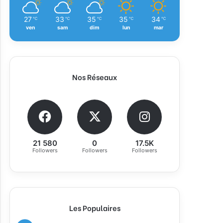
27
33
35
35
34
℃
℃
℃
℃
℃
ven
sam
dim
lun
mar
Nos Réseaux
21 580
0
17.5K
Followers
Followers
Followers
Les Populaires