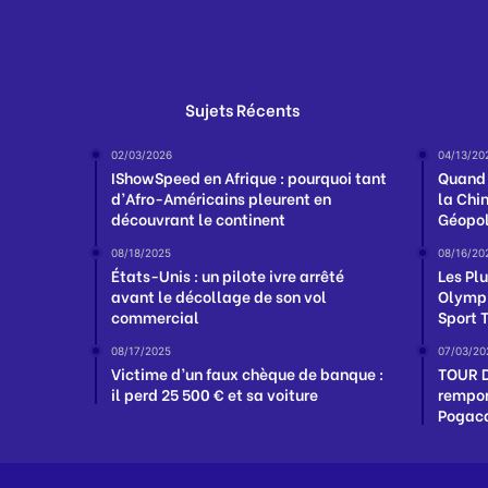
Sujets Récents
02/03/2026
04/13/20
IShowSpeed en Afrique : pourquoi tant
Quand 
d’Afro-Américains pleurent en
la Chin
découvrant le continent
Géopol
08/18/2025
08/16/20
États-Unis : un pilote ivre arrêté
Les Pl
avant le décollage de son vol
Olymp
commercial
Sport 
08/17/2025
07/03/20
Victime d’un faux chèque de banque :
TOUR D
il perd 25 500 € et sa voiture
rempor
Pogaca