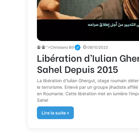
">Christiano Btf
08/10/2023
Libération d’Iulian Gh
Sahel Depuis 2015
La libération d'Iulian Ghergut, otage roumain déte
le terrorisme. Enlevé par un groupe jihadiste affil
en Roumanie. Cette libération met en lumière l'impo
Sahel
Lire la suite »