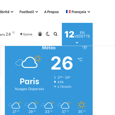
ébrité
Football
A Propos
Français
12
EN
℃
24
Connexion
Switch skin
Rechercher
Suivre
aris
VEDETTE
Météo
26
℃
Paris
27º - 20º
43%
2.78 km/h
Nuages Dispersés
27
29
33
37
35
℃
℃
℃
℃
℃