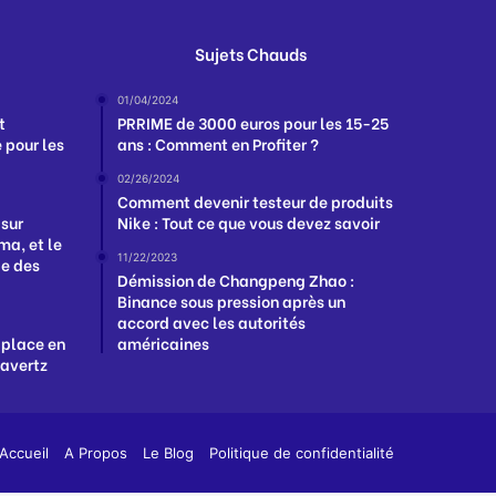
Sujets Chauds
01/04/2024
t
PRRIME de 3000 euros pour les 15-25
 pour les
ans : Comment en Profiter ?
02/26/2024
Comment devenir testeur de produits
 sur
Nike : Tout ce que vous devez savoir
a, et le
11/22/2023
ge des
Démission de Changpeng Zhao :
Binance sous pression après un
accord avec les autorités
 place en
américaines
Havertz
App
y
Accueil
A Propos
Le Blog
Politique de confidentialité