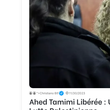
">Christiano Btf
11/30/2023
Ahed Tamimi Libérée : 
Lutte Palestinienne