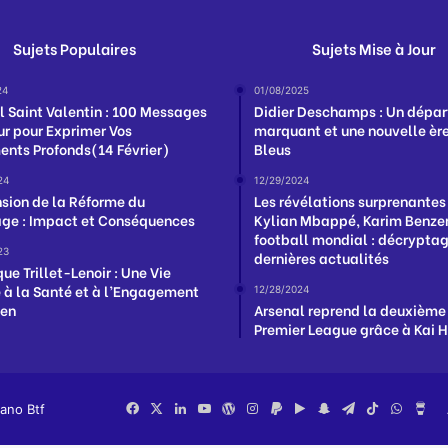
Sujets Populaires
Sujets Mise à Jour
24
01/08/2025
l Saint Valentin : 100 Messages
Didier Deschamps : Un dépar
r pour Exprimer Vos
marquant et une nouvelle ère
ents Profonds(14 Février)
Bleus
24
12/29/2024
sion de la Réforme du
Les révélations surprenantes
e : Impact et Conséquences
Kylian Mbappé, Karim Benzem
football mondial : décrypta
23
dernières actualités
ue Trillet-Lenoir : Une Vie
 à la Santé et à l’Engagement
12/28/2024
éen
Arsenal reprend la deuxième
Premier League grâce à Kai 
iano Btf
Facebook
X
Linkedin
YouTube
WordPress
Instagram
PayPal
Google
Snapchat
Telegram
TikTok
Whats
Bu
Play
Me