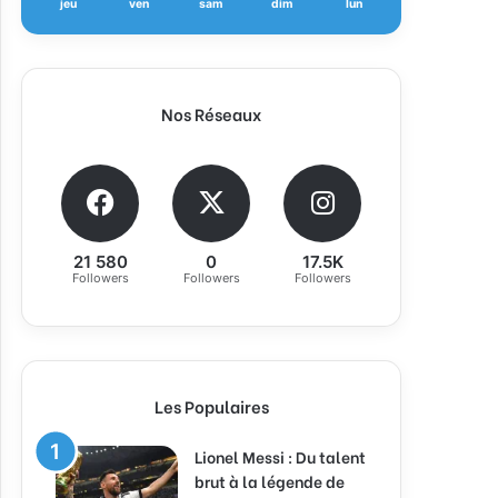
jeu
ven
sam
dim
lun
Nos Réseaux
21 580
0
17.5K
Followers
Followers
Followers
Les Populaires
Lionel Messi : Du talent
brut à la légende de