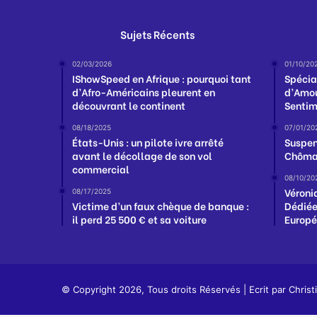
Sujets Récents
02/03/2026
01/10/20
IShowSpeed en Afrique : pourquoi tant
Spécia
d’Afro-Américains pleurent en
d’Amou
découvrant le continent
Sentim
08/18/2025
07/01/20
États-Unis : un pilote ivre arrêté
Suspen
avant le décollage de son vol
Chômag
commercial
08/10/20
Véroniq
08/17/2025
Victime d’un faux chèque de banque :
Dédiée
il perd 25 500 € et sa voiture
Europ
© Copyright 2026, Tous droits Réservés | Ecrit par
Christ