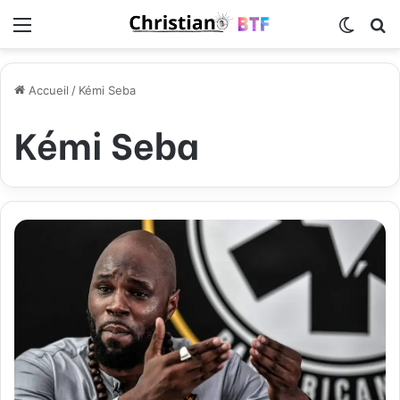
Menu
Switch
R
Accueil
/
Kémi Seba
Kémi Seba