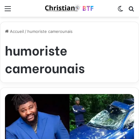
Menu
Switch
R
Accueil
/
humoriste camerounais
humoriste
camerounais