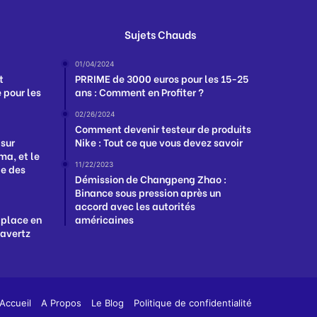
Sujets Chauds
01/04/2024
t
PRRIME de 3000 euros pour les 15-25
 pour les
ans : Comment en Profiter ?
02/26/2024
Comment devenir testeur de produits
 sur
Nike : Tout ce que vous devez savoir
a, et le
11/22/2023
ge des
Démission de Changpeng Zhao :
Binance sous pression après un
accord avec les autorités
 place en
américaines
Havertz
App
y
Accueil
A Propos
Le Blog
Politique de confidentialité