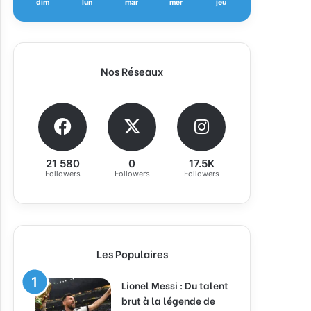
dim
lun
mar
mer
jeu
Nos Réseaux
21 580
0
17.5K
Followers
Followers
Followers
Les Populaires
Lionel Messi : Du talent
brut à la légende de