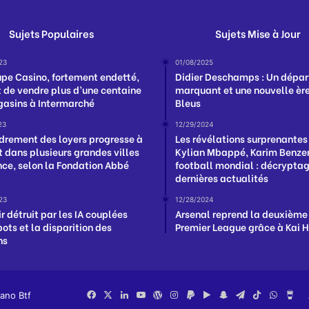
Sujets Populaires
Sujets Mise à Jour
23
01/08/2025
upe Casino, fortement endetté,
Didier Deschamps : Un dépar
t de vendre plus d’une centaine
marquant et une nouvelle ère
asins à Intermarché
Bleus
23
12/29/2024
drement des loyers progresse à
Les révélations surprenantes
t dans plusieurs grandes villes
Kylian Mbappé, Karim Benzem
nce, selon la Fondation Abbé
football mondial : décrypta
dernières actualités
23
12/28/2024
r détruit par les IA couplées
Arsenal reprend la deuxième
ots et la disparition des
Premier League grâce à Kai 
ns
iano Btf
Facebook
X
Linkedin
YouTube
WordPress
Instagram
PayPal
Google
Snapchat
Telegram
TikTok
Whats
Bu