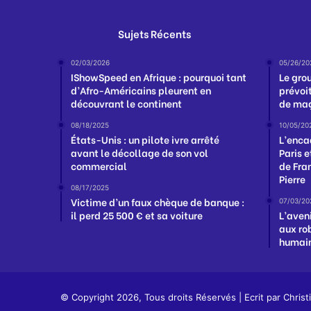
Sujets Récents
02/03/2026
05/26/20
IShowSpeed en Afrique : pourquoi tant
Le gro
d’Afro-Américains pleurent en
prévoi
découvrant le continent
de mag
08/18/2025
10/05/20
États-Unis : un pilote ivre arrêté
L’enca
avant le décollage de son vol
Paris e
commercial
de Fra
Pierre
08/17/2025
Victime d’un faux chèque de banque :
07/03/20
il perd 25 500 € et sa voiture
L’aveni
aux rob
humai
© Copyright 2026, Tous droits Réservés | Ecrit par
Christ