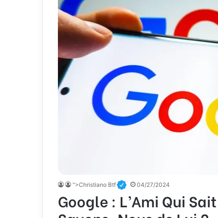
">Christiano Btf
04/27/2024
Google : L’Ami Qui Sai
Savons-Nous de Lui ?