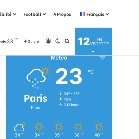
ébrité
Football
A Propos
Français
12
EN
℃
23
Connexion
Switch skin
Rechercher
Suivre
aris
VEDETTE
Météo
23
℃
Paris
34º - 23º
42%
3.13 km/h
Pluie
34
34
35
38
40
℃
℃
℃
℃
℃