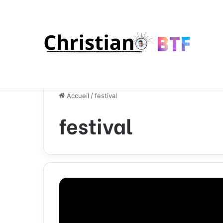
Accueil
/
festival
festival