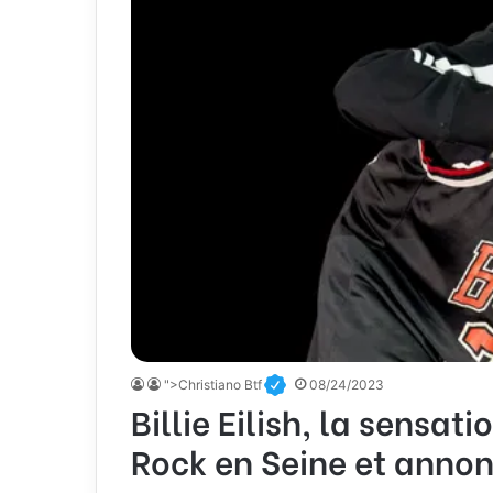
">Christiano Btf
08/24/2023
Billie Eilish, la sensat
Rock en Seine et anno