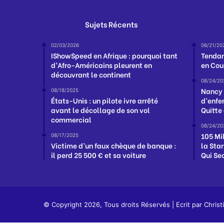
Sujets Récents
02/03/2026
06/21/20
IShowSpeed en Afrique : pourquoi tant
Tendan
d’Afro-Américains pleurent en
en Cou
découvrant le continent
08/24/20
Nancy 
08/18/2025
États-Unis : un pilote ivre arrêté
d’enfe
avant le décollage de son vol
Quitte
commercial
08/24/20
105 Mil
08/17/2025
Victime d’un faux chèque de banque :
la Sta
il perd 25 500 € et sa voiture
Qui Se
© Copyright 2026, Tous droits Réservés | Ecrit par
Christ