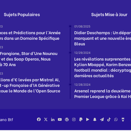
Sujets Populaires
Sujets Mise à Jour
23
01/08/2025
ces et Prédictions pour l’Année
Didier Deschamps : Un dépar
rs dans un Domaine Spécifique
marquant et une nouvelle ère
Bleus
23
Frangione, Star d’Une Nounou
12/29/2024
r et des Soap Operas, Nous
Les révélations surprenantes
 à 70 Ans
Kylian Mbappé, Karim Benzem
football mondial : décrypta
23
dernières actualités
lions d’€ levées par Mistral AI,
rt-up Française d’IA Générative
12/28/2024
coue le Monde de l’Open Source
Arsenal reprend la deuxième
Premier League grâce à Kai 
iano Btf
Facebook
X
Linkedin
YouTube
WordPress
Instagram
PayPal
Google
Snapchat
Telegram
TikTok
Whats
Bu
Play
Me