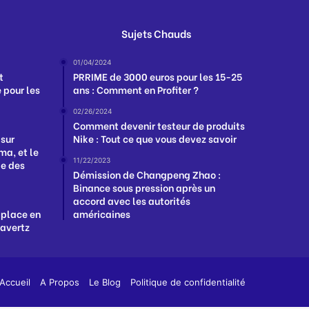
Sujets Chauds
01/04/2024
t
PRRIME de 3000 euros pour les 15-25
 pour les
ans : Comment en Profiter ?
02/26/2024
Comment devenir testeur de produits
 sur
Nike : Tout ce que vous devez savoir
a, et le
11/22/2023
ge des
Démission de Changpeng Zhao :
Binance sous pression après un
accord avec les autorités
 place en
américaines
Havertz
App
y
Accueil
A Propos
Le Blog
Politique de confidentialité