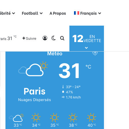
ébrité
Football
A Propos
Français
12
EN
℃
31
Connexion
Switch skin
Rechercher
Suivre
aris
VEDETTE
Météo
31
℃
Paris
33º - 24º
47%
1.76 km/h
Nuages Dispersés
33
34
35
38
40
℃
℃
℃
℃
℃