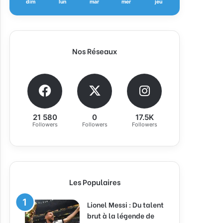
dim
lun
mar
mer
jeu
Nos Réseaux
21 580
0
17.5K
Followers
Followers
Followers
Les Populaires
Lionel Messi : Du talent
brut à la légende de