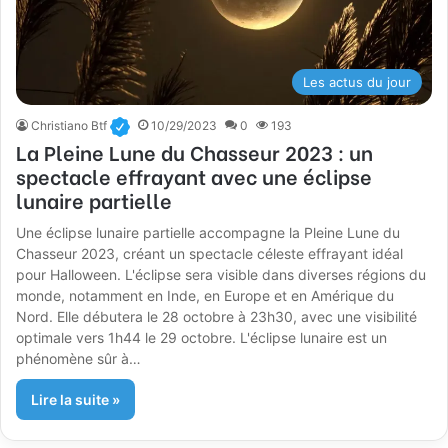
Les actus du jour
Christiano Btf
10/29/2023
0
193
La Pleine Lune du Chasseur 2023 : un
spectacle effrayant avec une éclipse
lunaire partielle
Une éclipse lunaire partielle accompagne la Pleine Lune du
Chasseur 2023, créant un spectacle céleste effrayant idéal
pour Halloween. L'éclipse sera visible dans diverses régions du
monde, notamment en Inde, en Europe et en Amérique du
Nord. Elle débutera le 28 octobre à 23h30, avec une visibilité
optimale vers 1h44 le 29 octobre. L'éclipse lunaire est un
phénomène sûr à…
Lire la suite »