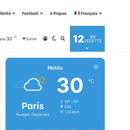
ébrité
Football
A Propos
Français
12
EN
℃
30
Connexion
Switch skin
Rechercher
Suivre
aris
VEDETTE
Météo
30
℃
Paris
32º - 26º
23%
1.25 km/h
Nuages Dispersés