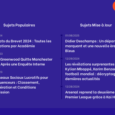
Sujets Populaires
Sujets Mise à Jour
24
01/08/2025
ats du Brevet 2024 : Toutes les
Didier Deschamps : Un dépar
ations par Académie
marquant et une nouvelle ère
Bleus
23
Greenwood Quitte Manchester
12/29/2024
 Après une Enquête Interne
Les révélations surprenantes
Kylian Mbappé, Karim Benzem
23
football mondial : décrypta
seaux Sociaux Lucratifs pour
dernières actualités
fluenceurs : Classement,
ration et Conditions
12/28/2024
ssion
Arsenal reprend la deuxième
Premier League grâce à Kai 