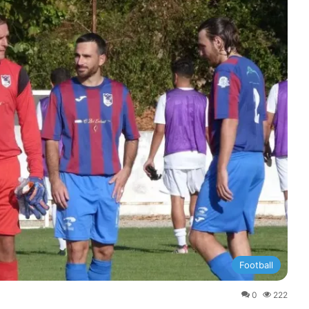
Football
0
222