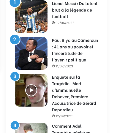
Lionel Messi : Du talent
brut à la légende de
football
02/06/2023
Paul Biya au Cameroun
: 41 ans au pouvoir et
l’incertitude de
l’avenir politique
11/07/2023
Enquête sur la
Tragédie : Mort
d’Emmanuelle
Debever, Première
Accusatrice de Gérard
Depardieu
12/14/2023
Comment Adel
Taarabt a gâché sa