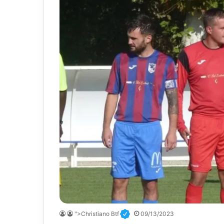
">Christiano Btf
09/13/2023