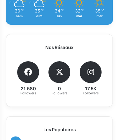
30
35
34
32
35
℃
℃
℃
℃
℃
sam
dim
lun
mar
mer
Nos Réseaux
21 580
0
17.5K
Followers
Followers
Followers
Les Populaires