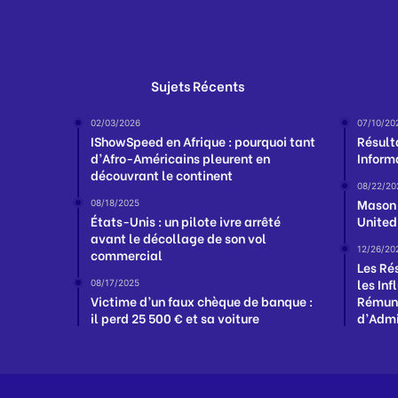
Sujets Récents
02/03/2026
07/10/20
IShowSpeed en Afrique : pourquoi tant
Résult
d’Afro-Américains pleurent en
Inform
découvrant le continent
08/22/20
Mason 
08/18/2025
États-Unis : un pilote ivre arrêté
United
avant le décollage de son vol
12/26/20
commercial
Les Ré
les In
08/17/2025
Victime d’un faux chèque de banque :
Rémuné
il perd 25 500 € et sa voiture
d’Admi