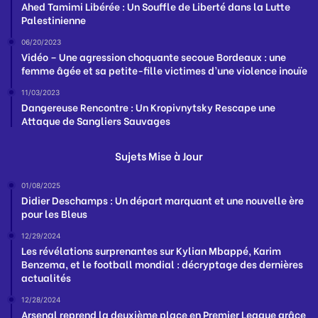
Ahed Tamimi Libérée : Un Souffle de Liberté dans la Lutte
Palestinienne
06/20/2023
Vidéo – Une agression choquante secoue Bordeaux : une
femme âgée et sa petite-fille victimes d’une violence inouïe
11/03/2023
Dangereuse Rencontre : Un Kropivnytsky Rescape une
Attaque de Sangliers Sauvages
Sujets Mise à Jour
01/08/2025
Didier Deschamps : Un départ marquant et une nouvelle ère
pour les Bleus
12/29/2024
Les révélations surprenantes sur Kylian Mbappé, Karim
Benzema, et le football mondial : décryptage des dernières
actualités
12/28/2024
Arsenal reprend la deuxième place en Premier League grâce