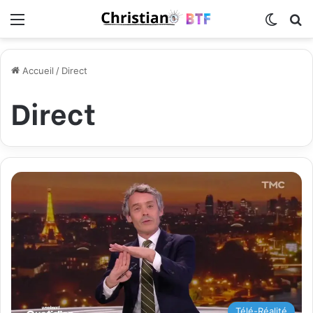
Menu
Switch
R
Accueil
/
Direct
Direct
Télé-Réalité