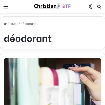
Menu
Switch
R
Accueil
/
déodorant
déodorant