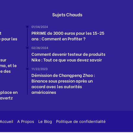
Sujets Chauds
01/04/2024
t
PRRIME de 3000 euros pour les 15-25
 pour les
ans : Comment en Profiter ?
02/26/2024
Comment devenir testeur de produits
 sur
Nike : Tout ce que vous devez savoir
a, et le
11/22/2023
ge des
Démission de Changpeng Zhao :
Binance sous pression après un
accord avec les autorités
 place en
américaines
Havertz
App
y
Accueil
A Propos
Le Blog
Politique de confidentialité