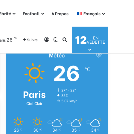
ébrité
Football
A Propos
Français
12
EN
℃
26
Connexion
Switch skin
Rechercher
Suivre
aris
VEDETTE
Météo
26
℃
Paris
27º - 22º
35%
5.07 km/h
Ciel Clair
26
30
34
35
34
℃
℃
℃
℃
℃