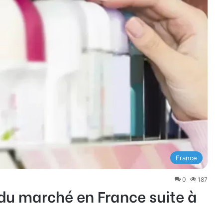
France
0
187
du marché en France suite à