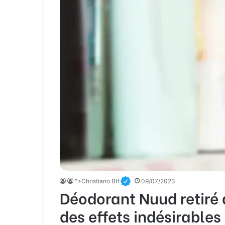
">Christiano Btf
09/07/2023
Déodorant Nuud retiré 
des effets indésirables