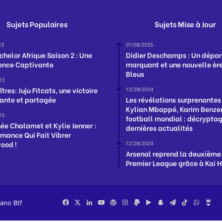
Sujets Populaires
Sujets Mise à Jour
23
01/08/2025
chelor Afrique Saison 2 : Une
Didier Deschamps : Un dépar
ence Captivante
marquant et une nouvelle ère
Bleus
23
îtres: Juju Fitcats, une victoire
12/29/2024
nte et partagée
Les révélations surprenantes
Kylian Mbappé, Karim Benzem
23
football mondial : décrypta
ée Chalamet et Kylie Jenner :
dernières actualités
mance Qui Fait Vibrer
ood !
12/28/2024
Arsenal reprend la deuxième
Premier League grâce à Kai 
iano Btf
Facebook
X
Linkedin
YouTube
WordPress
Instagram
PayPal
Google
Snapchat
Telegram
TikTok
Whats
Bu
Play
Me