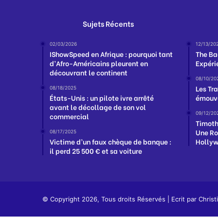
Sujets Récents
02/03/2026
12/13/20
IShowSpeed en Afrique : pourquoi tant
The Ba
d’Afro-Américains pleurent en
Expéri
découvrant le continent
08/10/20
Les Tra
08/18/2025
États-Unis : un pilote ivre arrêté
émouva
avant le décollage de son vol
09/12/20
commercial
Timoth
Une Ro
08/17/2025
Victime d’un faux chèque de banque :
Hollyw
il perd 25 500 € et sa voiture
© Copyright 2026, Tous droits Réservés | Ecrit par
Christ