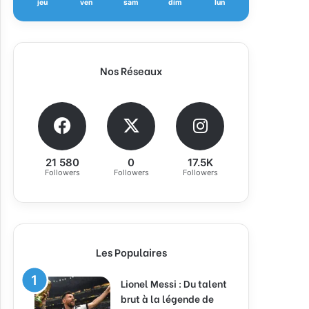
jeu
ven
sam
dim
lun
Nos Réseaux
21 580
0
17.5K
Followers
Followers
Followers
Les Populaires
Lionel Messi : Du talent
brut à la légende de