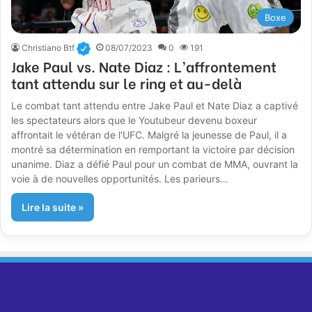
Boxe
Christiano Btf
08/07/2023
0
191
Jake Paul vs. Nate Diaz : L’affrontement
tant attendu sur le ring et au-delà
Le combat tant attendu entre Jake Paul et Nate Diaz a captivé
les spectateurs alors que le Youtubeur devenu boxeur
affrontait le vétéran de l'UFC. Malgré la jeunesse de Paul, il a
montré sa détermination en remportant la victoire par décision
unanime. Diaz a défié Paul pour un combat de MMA, ouvrant la
voie à de nouvelles opportunités. Les parieurs…
Lire la suite »