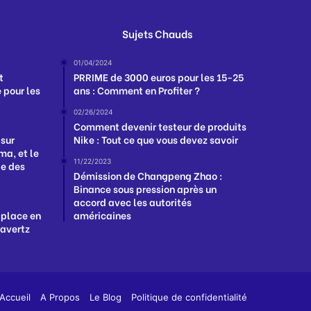
Sujets Chauds
01/04/2024
t
PRRIME de 3000 euros pour les 15-25
 pour les
ans : Comment en Profiter ?
02/26/2024
Comment devenir testeur de produits
 sur
Nike : Tout ce que vous devez savoir
a, et le
11/22/2023
ge des
Démission de Changpeng Zhao :
Binance sous pression après un
accord avec les autorités
 place en
américaines
Havertz
App
y
Accueil
A Propos
Le Blog
Politique de confidentialité