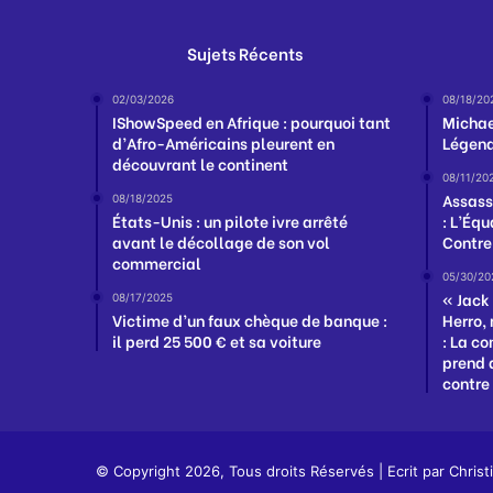
Sujets Récents
02/03/2026
08/18/20
IShowSpeed en Afrique : pourquoi tant
Michael
d’Afro-Américains pleurent en
Légend
découvrant le continent
08/11/20
Assass
08/18/2025
États-Unis : un pilote ivre arrêté
: L’Éq
avant le décollage de son vol
Contre
commercial
05/30/20
« Jack
08/17/2025
Victime d’un faux chèque de banque :
Herro, 
il perd 25 500 € et sa voiture
: La c
prend 
contre
© Copyright 2026, Tous droits Réservés | Ecrit par
Christ