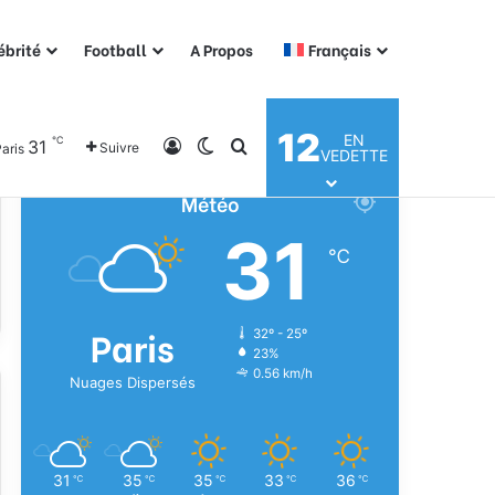
ébrité
Football
A Propos
Français
12
EN
℃
31
Connexion
Switch skin
Rechercher
Suivre
aris
VEDETTE
Météo
31
℃
Paris
32º - 25º
23%
0.56 km/h
Nuages Dispersés
31
35
35
33
36
℃
℃
℃
℃
℃