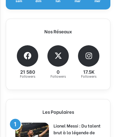
sam
dim
lun
mar
mer
Nos Réseaux
21 580
0
17.5K
Followers
Followers
Followers
Les Populaires
Lionel Messi : Du talent
brut à la légende de