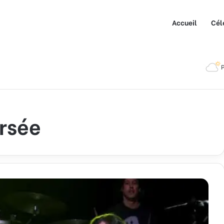
Accueil
Cél
P
rsée