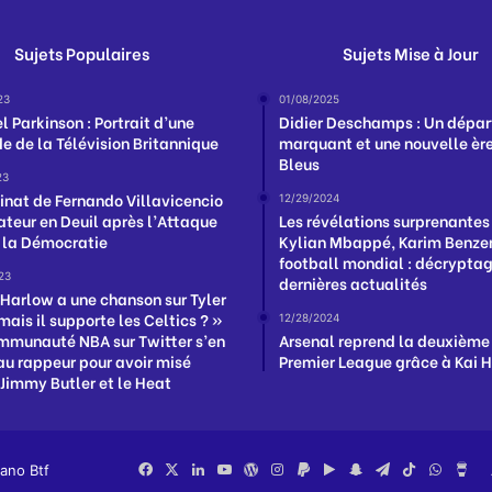
Sujets Populaires
Sujets Mise à Jour
23
01/08/2025
 Parkinson : Portrait d’une
Didier Deschamps : Un dépar
e de la Télévision Britannique
marquant et une nouvelle ère
Bleus
23
inat de Fernando Villavicencio
12/29/2024
uateur en Deuil après l’Attaque
Les révélations surprenantes
 la Démocratie
Kylian Mbappé, Karim Benzem
football mondial : décrypta
23
dernières actualités
 Harlow a une chanson sur Tyler
mais il supporte les Celtics ? »
12/28/2024
ommunauté NBA sur Twitter s’en
Arsenal reprend la deuxième
au rappeur pour avoir misé
Premier League grâce à Kai 
 Jimmy Butler et le Heat
iano Btf
Facebook
X
Linkedin
YouTube
WordPress
Instagram
PayPal
Google
Snapchat
Telegram
TikTok
Whats
Bu