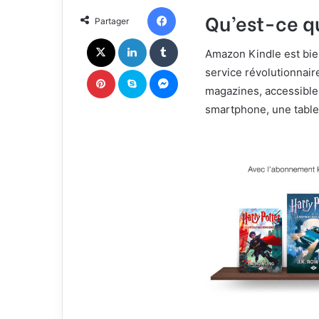
n
u
Facebook
Qu’est-ce q
Partager
X
n
c
X
Linkedin
Tumblr
o
Amazon Kindle est bien
u
Pinterest
Skype
Messenger
service révolutionnaire
r
magazines, accessibles
r
smartphone, une tablet
i
e
l