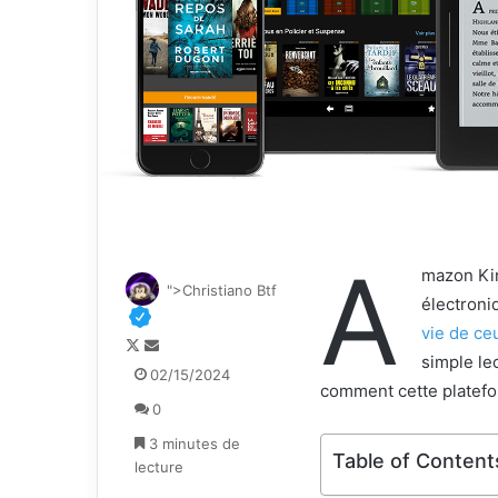
A
mazon Kin
">Christiano Btf
électron
vie de ceu
F
E
simple le
o
n
02/15/2024
comment cette platefor
l
v
0
l
o
o
y
3 minutes de
Table of Content
w
e
lecture
o
r