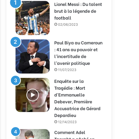
Lionel Messi : Du talent
brut à la légende de
football
02/06/2023
Paul Biya au Cameroun
: 41 ans au pouvoir et
l’incertitude de
l’avenir politique
11/07/2023
Enquête sur la
Tragédie : Mort
d’Emmanuelle
Debever, Première
Accusatrice de Gérard
Depardieu
12/14/2023
Comment Adel
Taarabt a gâché sa