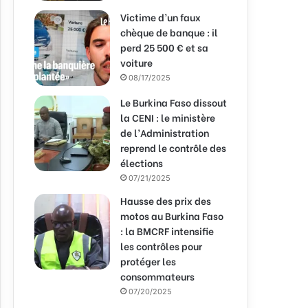
Victime d’un faux
chèque de banque : il
perd 25 500 € et sa
voiture
08/17/2025
Le Burkina Faso dissout
la CENI : le ministère
de l’Administration
reprend le contrôle des
élections
07/21/2025
Hausse des prix des
motos au Burkina Faso
: la BMCRF intensifie
les contrôles pour
protéger les
consommateurs
07/20/2025