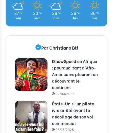
27
33
36
36
36
℃
℃
℃
℃
℃
ven
sam
dim
lun
mar
Par Christiano Btf
IShowSpeed en Afrique
: pourquoi tant d’Afro-
Américains pleurent en
découvrant le
continent
02/03/2026
États-Unis : un pilote
ivre arrêté avant le
décollage de son vol
commercial
08/18/2025