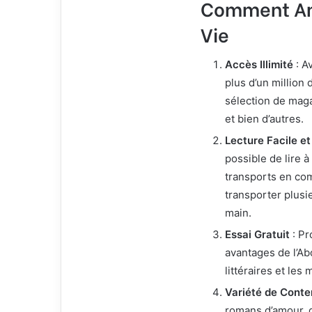
Comment Am
Vie
Accès Illimité
: A
plus d’un million 
sélection de maga
et bien d’autres.
Lecture Facile et
possible de lire à
transports en co
transporter plusi
main.
Essai Gratuit
: Pr
avantages de l’Ab
littéraires et le
Variété de Cont
romans d’amour, 