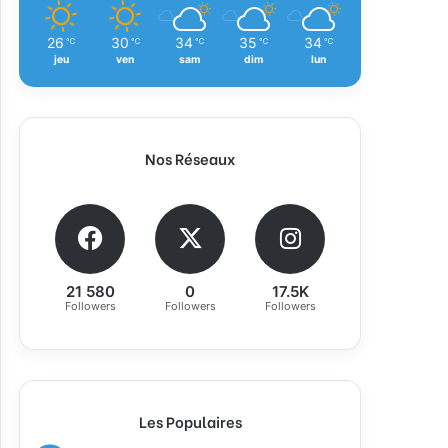
26
30
34
35
34
℃
℃
℃
℃
℃
jeu
ven
sam
dim
lun
Nos Réseaux
21 580
0
17.5K
Followers
Followers
Followers
Les Populaires