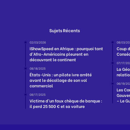
Sujets Récents
02/03/2026
08/03/20
IShowSpeed en Afrique : pourquoi tant
Coup d
d’Afro-Américains pleurent en
Conséq
découvrant le continent
07/17/20
La Géo
08/18/2025
États-Unis : un pilote ivre arrêté
relatio
avant le décollage de son vol
06/19/20
commercial
Les Co
Gouver
08/17/2025
Victime d’un faux chèque de banque :
– Le G
il perd 25 500 € et sa voiture