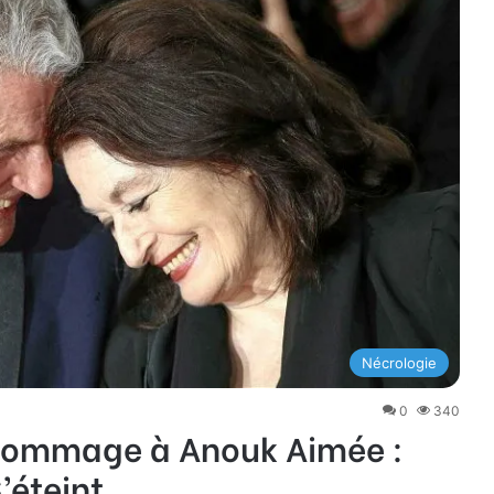
Nécrologie
0
340
Hommage à Anouk Aimée :
’éteint