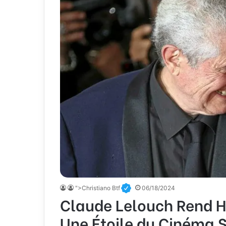
">Christiano Btf
06/18/2024
Claude Lelouch Rend 
Une Étoile du Cinéma S