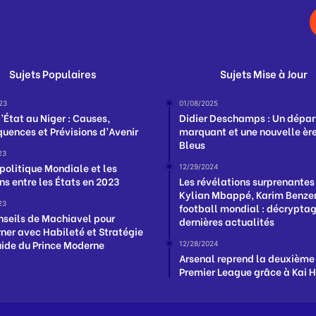
Sujets Populaires
Sujets Mise à Jour
23
01/08/2025
’État au Niger : Causes,
Didier Deschamps : Un dépar
uences et Prévisions d’Avenir
marquant et une nouvelle ère
Bleus
23
politique Mondiale et les
12/29/2024
ns entre les États en 2023
Les révélations surprenantes
Kylian Mbappé, Karim Benzem
23
football mondial : décrypta
nseils de Machiavel pour
dernières actualités
ner avec Habileté et Stratégie
uide du Prince Moderne
12/28/2024
Arsenal reprend la deuxième
Premier League grâce à Kai 