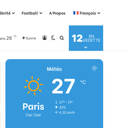
ébrité
Football
A Propos
Français
12
EN
℃
26
Connexion
Switch skin
Rechercher
Suivre
aris
VEDETTE
Météo
27
℃
Paris
27º - 21º
33%
4.32 km/h
Ciel Clair