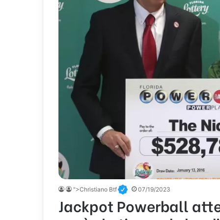
">Christiano Btf
07/19/2023
Jackpot Powerball attei