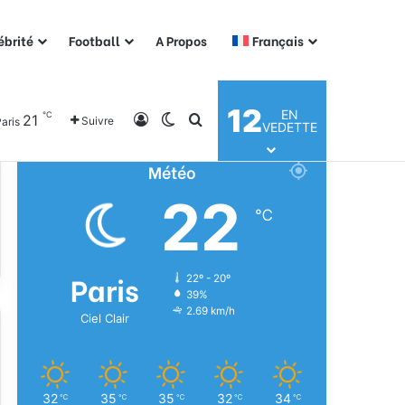
ébrité
Football
A Propos
Français
12
EN
℃
21
Connexion
Switch skin
Rechercher
Suivre
aris
VEDETTE
Météo
22
℃
Paris
22º - 20º
39%
2.69 km/h
Ciel Clair
32
35
35
32
34
℃
℃
℃
℃
℃