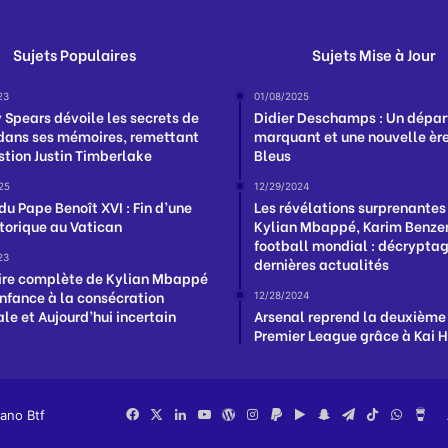
Sujets Populaires
Sujets Mise à Jour
23
01/08/2025
y Spears dévoile les secrets de
Didier Deschamps : Un dépar
 dans ses mémoires, remettant
marquant et une nouvelle ère
stion Justin Timberlake
Bleus
25
12/29/2024
du Pape Benoît XVI : Fin d’une
Les révélations surprenantes
storique au Vatican
Kylian Mbappé, Karim Benzem
football mondial : décrypta
23
dernières actualités
oire complète de Kylian Mbappé
enfance à la consécration
12/28/2024
le et Aujourd’hui incertain
Arsenal reprend la deuxième
Premier League grâce à Kai 
iano Btf
Facebook
X
Linkedin
YouTube
WordPress
Instagram
PayPal
Google
Snapchat
Telegram
TikTok
Whats
Bu
Play
Me