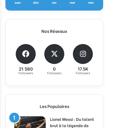
sam
dim
lun
mar
mer
Nos Réseaux
21 580
0
17.5K
Followers
Followers
Followers
Les Populaires
Lionel Messi : Du talent
brut à la légende de