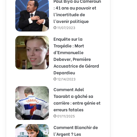
Paul Biya au Cameroun
: 41 ans au pouvoir et
l’incertitude de
l’avenir politique
11/07/2023
Enquête sur la
Tragédie : Mort
d’Emmanuelle
Debever, Première
Accusatrice de Gérard
Depardieu
12/14/2023
Comment Adel
Taarabt a gâché sa
carrière : entre génie et
erreurs fatales
01/11/2025
Comment Blanchir de
l’Argent ? Les