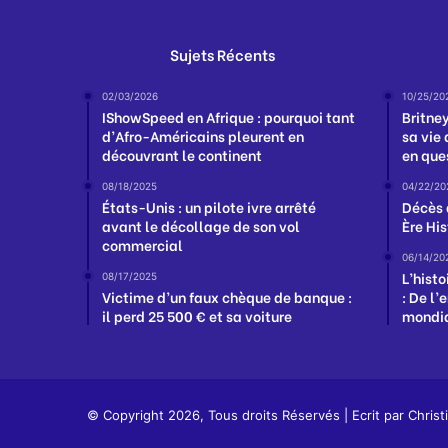
Sujets Récents
02/03/2026
10/25/20
IShowSpeed en Afrique : pourquoi tant
Britne
d’Afro-Américains pleurent en
sa vie
découvrant le continent
en que
08/18/2025
04/22/20
États-Unis : un pilote ivre arrêté
Décès 
avant le décollage de son vol
Ère Hi
commercial
06/14/20
L’hist
08/17/2025
Victime d’un faux chèque de banque :
: De l’
il perd 25 500 € et sa voiture
mondia
© Copyright 2026, Tous droits Réservés | Ecrit par
Christ