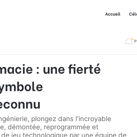
Accueil
Cél
erté française et un symbole mondialement reconnu
P
acie : une fierté
symbole
econnu
ngénierie, plongez dans l'incroyable
cie, démontée, reprogrammée et
n de jeu technologique par une équipe de