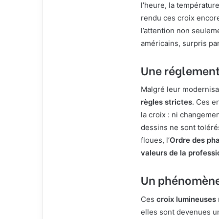
l’heure, la températur
rendu ces croix encore
l’attention non seulem
américains, surpris par
Une réglementa
Malgré leur modernisat
règles strictes
. Ces e
la croix : ni changeme
dessins ne sont toléré
floues, l’
Ordre des ph
valeurs de la professi
Un phénomène v
Ces
croix lumineuses
elles sont devenues u