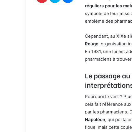
r
réguliers pour les ma
i
symbole de leur missio
e
emblème des pharmac
l
Cependant, au XIXe siè
Rouge
, organisation i
En 1931, une loi est ad
pharmaciens à trouver 
Le passage au 
interprétation
Pourquoi le vert ? Plus
cela fait référence au
par les pharmaciens. 
Napoléon
, qui portaie
floue, mais cette cou