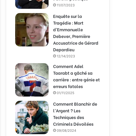
11/07/2023
Enquête sur la
Tragédie : Mort
d’Emmanuelle
Debever, Première
Accusatrice de Gérard
Depardieu
12/14/2023
Comment Adel
Taarabt a gâché sa
carrière : entre génie et
erreurs fatales
01/11/2025
Comment Blanchir de
l’Argent ? Les
Techniques des
Criminels Dévoilées
09/08/2024