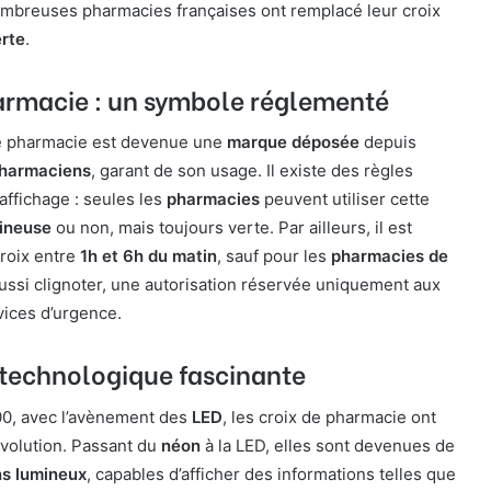
mbreuses pharmacies françaises ont remplacé leur croix
erte
.
harmacie : un symbole réglementé
 de pharmacie est devenue une
marque déposée
depuis
pharmaciens
, garant de son usage. Il existe des règles
affichage : seules les
pharmacies
peuvent utiliser cette
ineuse
ou non, mais toujours verte. Par ailleurs, il est
croix entre
1h et 6h du matin
, sauf pour les
pharmacies de
aussi clignoter, une autorisation réservée uniquement aux
vices d’urgence.
 technologique fascinante
0, avec l’avènement des
LED
, les croix de pharmacie ont
évolution. Passant du
néon
à la LED, elles sont devenues de
ns lumineux
, capables d’afficher des informations telles que