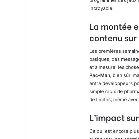
programmer des jeux là
incroyable.
La montée e
contenu sur
Les premières semaine
basiques, des message
et à mesure, les chos
Pac-Man
, bien sûr, m
entre développeurs pour
simple croix de pharma
de limites, même avec d
L’impact su
Ce qui est encore plus