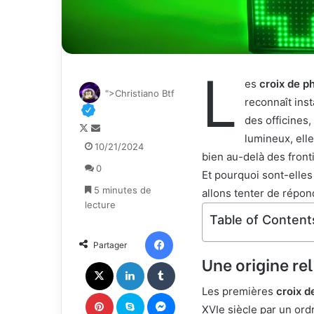
L
es
croix de p
">Christiano Btf
reconnaît ins
des officines
F
E
lumineux, elle
o
n
10/21/2024
bien au-delà des front
l
v
0
l
o
Et pourquoi sont-elles
o
y
5 minutes de
allons tenter de répon
w
e
lecture
o
r
Table of Content
n
u
Facebook
Partager
X
n
Une origine rel
c
X
Linkedin
Tumblr
o
u
Les premières
croix 
Pinterest
Skype
Messenger
r
XVIe siècle par un ordr