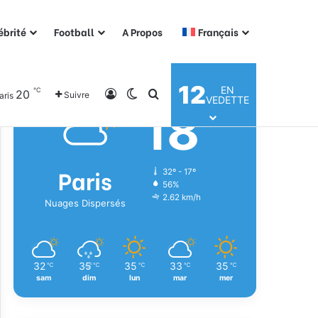
ébrité
Football
A Propos
Français
Météo
12
EN
℃
20
Connexion
Switch skin
Rechercher
Suivre
aris
VEDETTE
18
℃
Paris
32º - 17º
56%
2.62 km/h
Nuages Dispersés
32
35
35
33
35
℃
℃
℃
℃
℃
sam
dim
lun
mar
mer