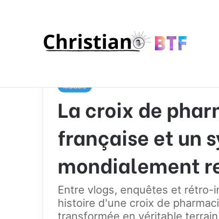
Accueil
/
Maladie
/
La croix de pharmacie : une fi
Maladie
La croix de pharm
française et un 
mondialement r
Entre vlogs, enquêtes et rétro-i
histoire d'une croix de pharma
transformée en véritable terrai