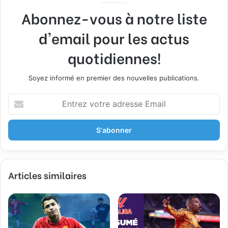
Abonnez-vous à notre liste
d'email pour les actus
quotidiennes!
Soyez informé en premier des nouvelles publications.
E
n
t
r
e
z
v
Articles similaires
o
t
r
e
a
d