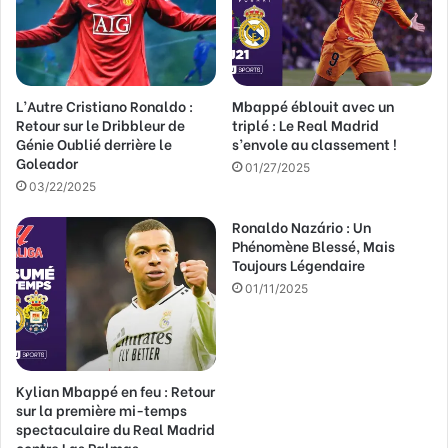
r
e
s
s
L’Autre Cristiano Ronaldo :
Mbappé éblouit avec un
e
Retour sur le Dribbleur de
triplé : Le Real Madrid
E
Génie Oublié derrière le
s’envole au classement !
m
Goleador
a
01/27/2025
03/22/2025
i
l
Ronaldo Nazário : Un
Phénomène Blessé, Mais
Toujours Légendaire
01/11/2025
Kylian Mbappé en feu : Retour
sur la première mi-temps
spectaculaire du Real Madrid
contre Las Palmas