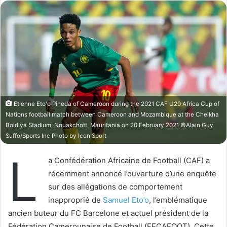
l
o
o
y
w
e
o
r
n
u
X
n
c
o
u
Etienne Eto'o Pineda of Cameroon during the 2021 CAF U20 Africa Cup of
r
Nations football match between Cameroon and Mozambique at the Cheikha
Boidiya Stadium, Nouakchott, Mauritania on 20 February 2021 ©Alain Guy
r
Suffo/Sports Inc Photo by Icon Sport
i
e
L
a Confédération Africaine de Football (CAF) a
l
récemment annoncé l’ouverture d’une enquête
sur des allégations de comportement
inapproprié de
Samuel Eto’o
, l’emblématique
ancien buteur du FC Barcelone et actuel président de la
Fédération Camerounaise de Football (FECAFOOT). Cette