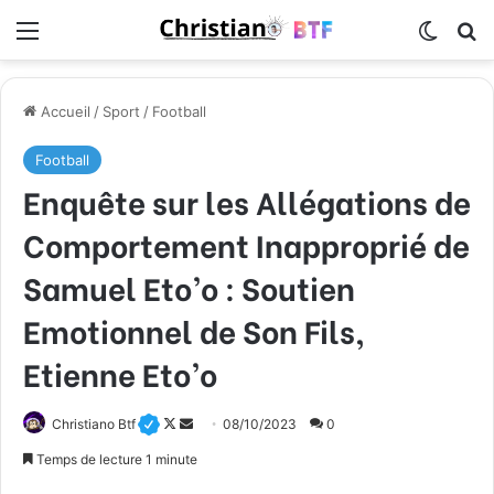
Menu
Switch
R
Accueil
/
Sport
/
Football
Football
Enquête sur les Allégations de
Comportement Inapproprié de
Samuel Eto’o : Soutien
Emotionnel de Son Fils,
Etienne Eto’o
Christiano Btf
F
E
08/10/2023
0
o
n
Temps de lecture 1 minute
l
v