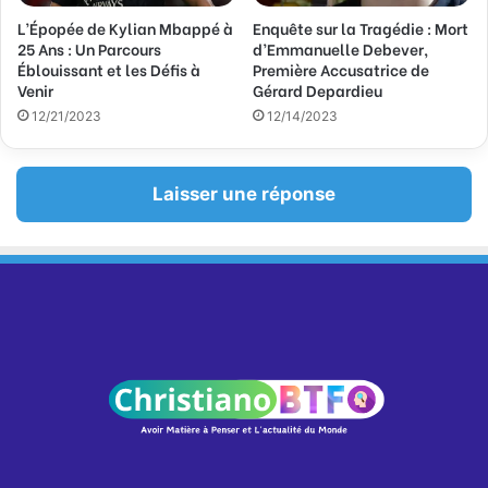
L’Épopée de Kylian Mbappé à
Enquête sur la Tragédie : Mort
25 Ans : Un Parcours
d’Emmanuelle Debever,
Éblouissant et les Défis à
Première Accusatrice de
Venir
Gérard Depardieu
12/21/2023
12/14/2023
Laisser une réponse