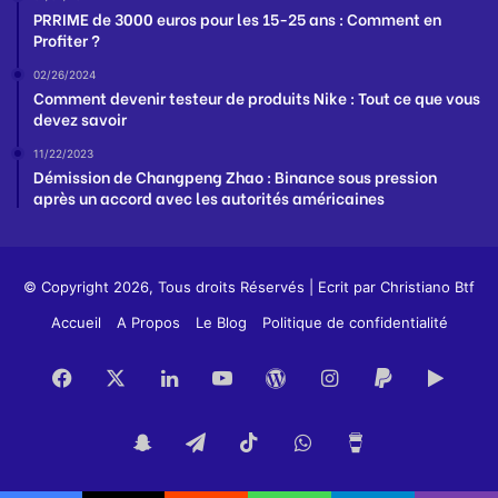
PRRIME de 3000 euros pour les 15-25 ans : Comment en
Profiter ?
02/26/2024
Comment devenir testeur de produits Nike : Tout ce que vous
devez savoir
11/22/2023
Démission de Changpeng Zhao : Binance sous pression
après un accord avec les autorités américaines
© Copyright 2026, Tous droits Réservés | Ecrit par
Christiano Btf
Accueil
A Propos
Le Blog
Politique de confidentialité
Facebook
X
Linkedin
YouTube
WordPress
Instagram
PayPal
Goog
Play
Snapchat
Telegram
TikTok
WhatsApp
Buy
Me