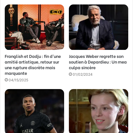
r
e
a
d
r
e
s
s
Franglish et Dadju : fin d’une
Jacques Weber regrette son
e
amitié artistique, retour sur
soutien à Depardieu : Un mea
E
une rupture discrète mais
culpa sincère
m
marquante
a
01/02/2024
04/15/2025
i
l