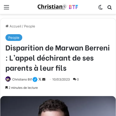
Menu
Switch
R
Accueil
/
People
People
Disparition de Marwan Berreni
: L’appel déchirant de ses
parents à leur fils
Christiano Btf
F
E
10/03/2023
0
o
n
2 minutes de lecture
l
v
l
o
o
y
w
e