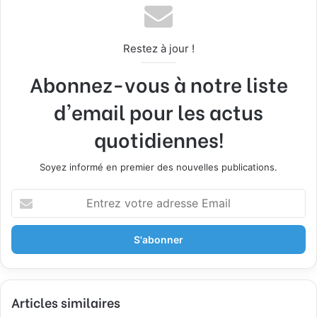
Restez à jour !
Abonnez-vous à notre liste
d'email pour les actus
quotidiennes!
Soyez informé en premier des nouvelles publications.
E
n
t
r
e
z
v
Articles similaires
o
t