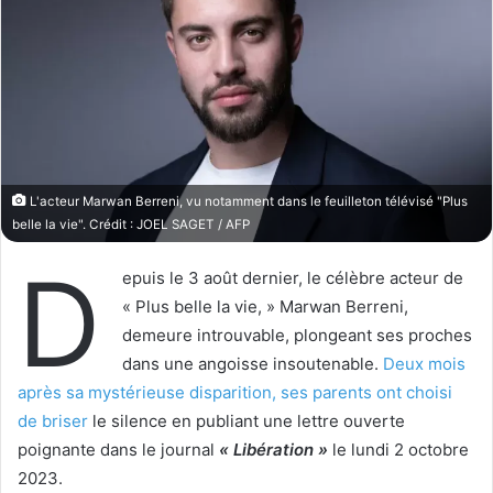
o
r
n
u
X
n
c
o
u
r
r
L'acteur Marwan Berreni, vu notamment dans le feuilleton télévisé "Plus
i
belle la vie". Crédit : JOEL SAGET / AFP
e
D
l
epuis le 3 août dernier, le célèbre acteur de
« Plus belle la vie, » Marwan Berreni,
demeure introuvable, plongeant ses proches
dans une angoisse insoutenable.
Deux mois
après sa mystérieuse disparition, ses parents ont choisi
de briser
le silence en publiant une lettre ouverte
poignante dans le journal
« Libération »
le lundi 2 octobre
2023.