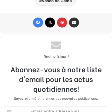
Vasco da Gama
Facebook
X
Pinterest
Partager par email
Restez à jour !
Abonnez-vous à notre liste
d'email pour les actus
quotidiennes!
Soyez informé en premier des nouvelles publications.
E