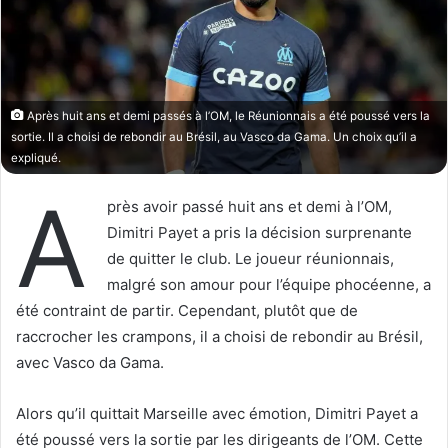
o
r
n
u
X
n
c
o
Après huit ans et demi passés à l’OM, le Réunionnais a été poussé vers la
u
sortie. Il a choisi de rebondir au Brésil, au Vasco da Gama. Un choix qu’il a
r
expliqué.
r
A
i
près avoir passé huit ans et demi à l’OM,
e
Dimitri Payet a pris la décision surprenante
l
de quitter le club. Le joueur réunionnais,
malgré son amour pour l’équipe phocéenne, a
été contraint de partir. Cependant, plutôt que de
raccrocher les crampons, il a choisi de rebondir au Brésil,
avec Vasco da Gama.
Alors qu’il quittait Marseille avec émotion, Dimitri Payet a
été poussé vers la sortie par les dirigeants de l’OM. Cette