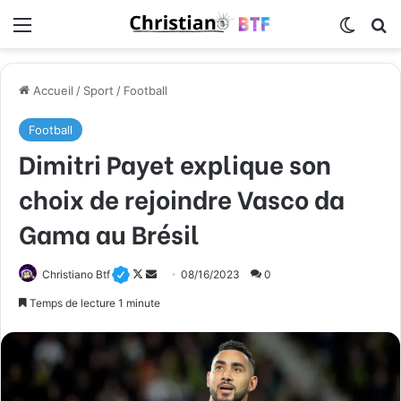
Menu
Switch
R
Accueil
/
Sport
/
Football
Football
Dimitri Payet explique son
choix de rejoindre Vasco da
Gama au Brésil
Christiano Btf
F
E
08/16/2023
0
o
n
Temps de lecture 1 minute
l
v
l
o
o
y
w
e