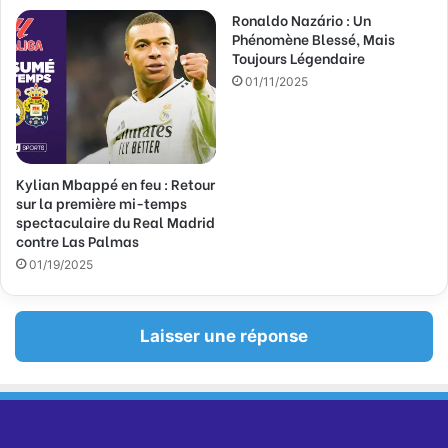
l
Ronaldo Nazário : Un
Phénomène Blessé, Mais
Toujours Légendaire
01/11/2025
Kylian Mbappé en feu : Retour
sur la première mi-temps
spectaculaire du Real Madrid
contre Las Palmas
01/19/2025
Laisser une réponse