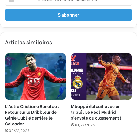
n
t
r
e
z
v
Articles similaires
o
t
r
e
a
d
r
e
s
s
L’Autre Cristiano Ronaldo :
Mbappé éblouit avec un
e
Retour sur le Dribbleur de
triplé : Le Real Madrid
E
Génie Oublié derrière le
s’envole au classement !
m
Goleador
a
01/27/2025
03/22/2025
i