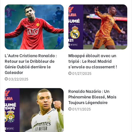
r
e
a
d
r
e
s
s
L’Autre Cristiano Ronaldo :
Mbappé éblouit avec un
e
Retour sur le Dribbleur de
triplé : Le Real Madrid
E
Génie Oublié derrière le
s’envole au classement !
m
Goleador
a
01/27/2025
03/22/2025
i
l
Ronaldo Nazário : Un
Phénomène Blessé, Mais
Toujours Légendaire
01/11/2025