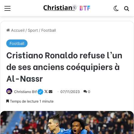
Menu
Switch
R
Accueil
/
Sport
/
Football
Football
Cristiano Ronaldo refuse l’un
de ses anciens coéquipiers à
Al-Nassr
Christiano Btf
F
E
07/11/2023
0
o
n
Temps de lecture 1 minute
l
v
l
o
o
y
w
e