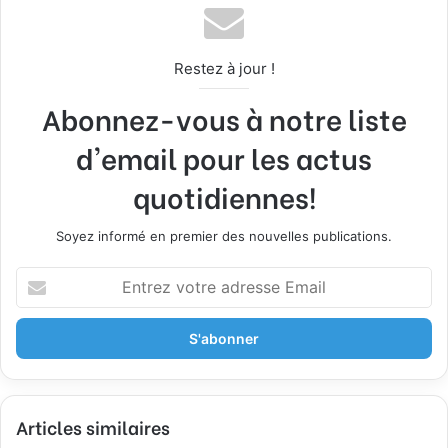
Restez à jour !
Abonnez-vous à notre liste
d'email pour les actus
quotidiennes!
Soyez informé en premier des nouvelles publications.
E
n
t
r
e
z
v
Articles similaires
o
t