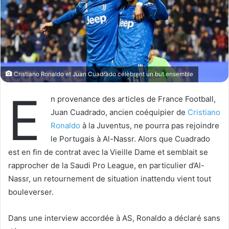
o
r
n
u
X
n
c
o
u
Cristiano Ronaldo et Juan Cuadrado célèbrent un but ensemble
r
r
E
n provenance des articles de France Football,
i
Juan Cuadrado, ancien coéquipier de
Cristiano
e
l
Ronaldo
à la Juventus, ne pourra pas rejoindre
le Portugais à Al-Nassr. Alors que Cuadrado
est en fin de contrat avec la Vieille Dame et semblait se
rapprocher de la Saudi Pro League, en particulier d’Al-
Nassr, un retournement de situation inattendu vient tout
bouleverser.
Dans une interview accordée à AS, Ronaldo a déclaré sans