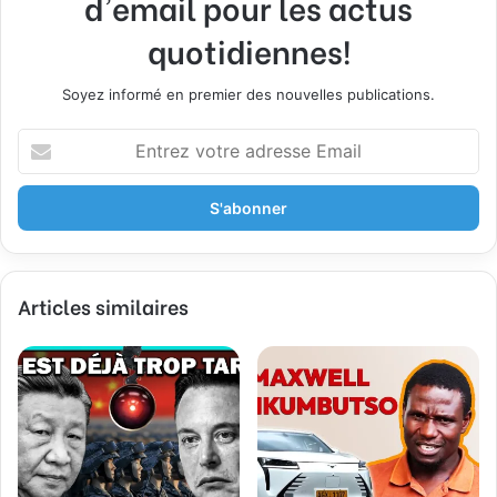
d'email pour les actus
quotidiennes!
Soyez informé en premier des nouvelles publications.
E
n
t
r
e
z
v
Articles similaires
o
t
r
e
a
d
r
e
s