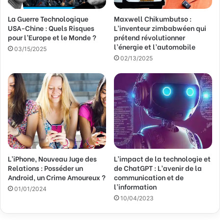
s
La Guerre Technologique
Maxwell Chikumbutso :
e
USA-Chine : Quels Risques
L’inventeur zimbabwéen qui
E
pour l’Europe et le Monde ?
prétend révolutionner
m
l’énergie et l’automobile
a
03/15/2025
02/13/2025
i
l
L’iPhone, Nouveau Juge des
L’impact de la technologie et
Relations : Posséder un
de ChatGPT : L’avenir de la
Android, un Crime Amoureux ?
communication et de
l’information
01/01/2024
10/04/2023