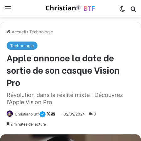
Menu
Switch
R
Accueil
/
Technologie
Technologie
Apple annonce la date de
sortie de son casque Vision
Pro
Révolution dans la réalité mixte : Découvrez
l'Apple Vision Pro
Christiano Btf
F
E
02/09/2024
0
o
n
2 minutes de lecture
l
v
l
o