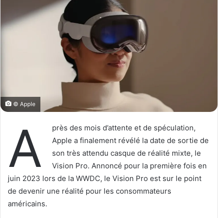
o
y
w
e
o
r
n
u
X
n
c
o
u
r
© Apple
r
A
i
près des mois d’attente et de spéculation,
e
Apple a finalement révélé la date de sortie de
l
son très attendu casque de réalité mixte, le
Vision Pro. Annoncé pour la première fois en
juin 2023 lors de la WWDC, le Vision Pro est sur le point
de devenir une réalité pour les consommateurs
américains.