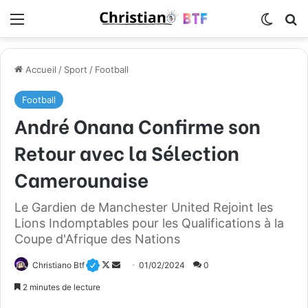
Menu
Switch
R
Accueil
/
Sport
/
Football
Football
André Onana Confirme son
Retour avec la Sélection
Camerounaise
Le Gardien de Manchester United Rejoint les
Lions Indomptables pour les Qualifications à la
Coupe d'Afrique des Nations
Christiano Btf
F
E
01/02/2024
0
o
n
2 minutes de lecture
l
v