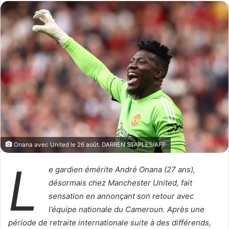
l
o
o
y
w
e
o
r
n
u
X
n
c
o
u
r
r
i
Onana avec United le 26 août. DARREN STAPLES/AFP
e
L
l
e gardien émérite André Onana (27 ans),
désormais chez Manchester United, fait
sensation en annonçant son retour avec
l’équipe nationale du Cameroun. Après une
période de retraite internationale suite à des différends,