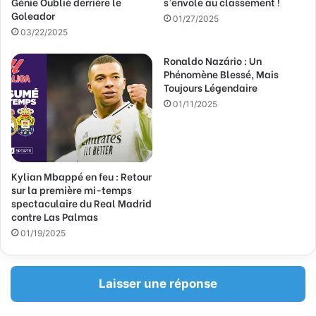
Génie Oublié derrière le
s’envole au classement !
m
Goleador
a
01/27/2025
03/22/2025
i
l
Ronaldo Nazário : Un
Phénomène Blessé, Mais
Toujours Légendaire
01/11/2025
Kylian Mbappé en feu : Retour
sur la première mi-temps
spectaculaire du Real Madrid
contre Las Palmas
01/19/2025
Laisser une réponse