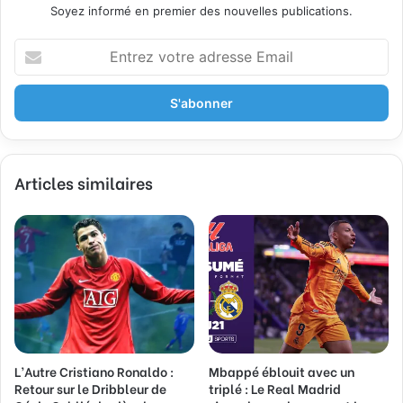
Soyez informé en premier des nouvelles publications.
E
n
t
r
e
z
v
Articles similaires
o
t
r
e
a
d
r
e
s
s
L’Autre Cristiano Ronaldo :
Mbappé éblouit avec un
e
Retour sur le Dribbleur de
triplé : Le Real Madrid
E