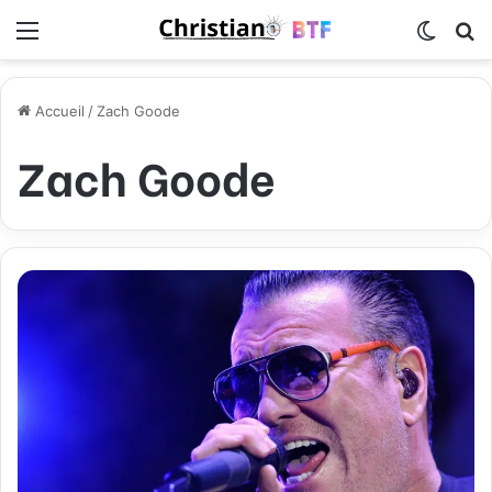
Menu
Switch
R
Accueil
/
Zach Goode
Zach Goode