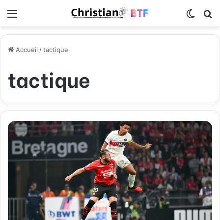
Menu
Switch
R
Accueil
/
tactique
tactique