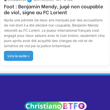
Foot : Benjamin Mendy, jugé non coupable
de viol, signe au FC Lorient
Après une période de deux ans marqués par des accusations
de viol dont il a été déclaré non coupable, Benjamin Mendy
rebondit au FC Lorient. Le joueur international français s'est
engagé pour deux saisons avec le club breton, seulement cinq
jours après avoir été acquitté des charges de viol et de
tentative de viol par la justice britannique.
Lire la suite »