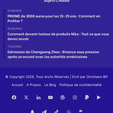
Sujets Chauds
01/04/2024
PRRIME de 3000 euros pour les 15-25 ans : Comment en
Profiter ?
02/26/2024
Comment devenir testeur de produits Nike : Tout ce que vous
devez savoir
11/22/2023
Démission de Changpeng Zhao : Binance sous pression
après un accord avec les autorités américaines
© Copyright 2026, Tous droits Réservés | Ecrit par
Christiano Btf
Accueil
A Propos
Le Blog
Politique de confidentialité
Facebook
X
Linkedin
YouTube
WordPress
Instagram
PayPal
Goog
Play
Snapchat
Telegram
TikTok
WhatsApp
Buy