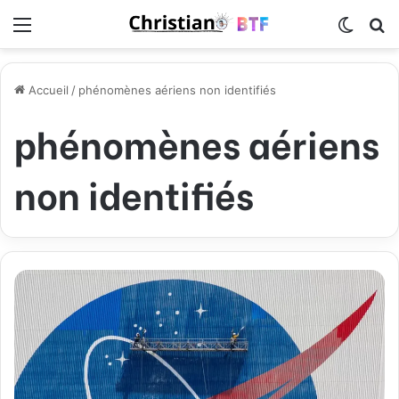
Menu
Switch
R
Accueil
/
phénomènes aériens non identifiés
phénomènes aériens
non identifiés