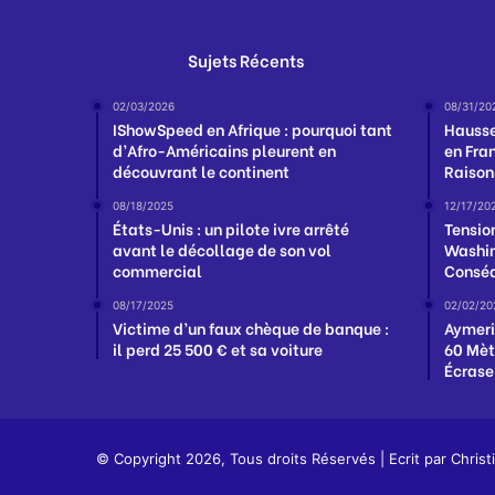
Sujets Récents
02/03/2026
08/31/20
IShowSpeed en Afrique : pourquoi tant
Hausse
d’Afro-Américains pleurent en
en Fran
découvrant le continent
Raison
08/18/2025
12/17/20
États-Unis : un pilote ivre arrêté
Tensio
avant le décollage de son vol
Washin
commercial
Conséq
08/17/2025
02/02/20
Victime d’un faux chèque de banque :
Aymeri
il perd 25 500 € et sa voiture
60 Mèt
Écrase
© Copyright 2026, Tous droits Réservés | Ecrit par
Christ