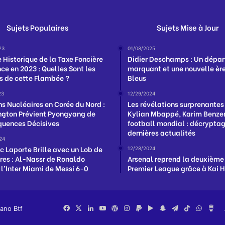
Sujets Populaires
Sujets Mise à Jour
23
01/08/2025
 Historique de la Taxe Foncière
Didier Deschamps : Un dépar
ce en 2023 : Quelles Sont les
marquant et une nouvelle ère
s de cette Flambée ?
Bleus
23
12/29/2024
ns Nucléaires en Corée du Nord :
Les révélations surprenantes
gton Prévient Pyongyang de
Kylian Mbappé, Karim Benzem
uences Décisives
football mondial : décrypta
dernières actualités
24
c Laporte Brille avec un Lob de
12/28/2024
res : Al-Nassr de Ronaldo
Arsenal reprend la deuxième
 l’Inter Miami de Messi 6-0
Premier League grâce à Kai 
iano Btf
Facebook
X
Linkedin
YouTube
WordPress
Instagram
PayPal
Google
Snapchat
Telegram
TikTok
Whats
Bu
Play
Me