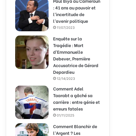
Paul Biya au Cameroun
: 41 ans au pouvoir et
l’incertitude de
l’avenir politique
11/07/2023
Enquête sur la
Tragédie : Mort
d’Emmanuelle
Debever, Première
Accusatrice de Gérard
Depardieu
12/14/2023
Comment Adel
Taarabt a gâché sa
carrière : entre génie et
erreurs fatales
01/11/2025
Comment Blanchir de
l’Argent ? Les