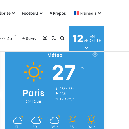
ébrité
Football
A Propos
Français
12
EN
℃
25
Connexion
Switch skin
Rechercher
Suivre
aris
VEDETTE
Météo
27
℃
Paris
28º - 23º
28%
1.73 km/h
Ciel Clair
27
33
35
35
34
℃
℃
℃
℃
℃