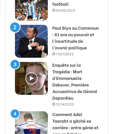
football
02/06/2023
Paul Biya au Cameroun
: 41 ans au pouvoir et
l’incertitude de
l’avenir politique
11/07/2023
Enquête sur la
Tragédie : Mort
d’Emmanuelle
Debever, Première
Accusatrice de Gérard
Depardieu
12/14/2023
Comment Adel
Taarabt a gâché sa
carrière : entre génie et
erreurs fatales