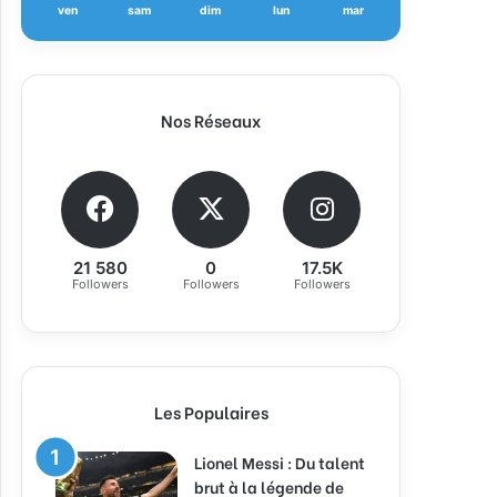
ven
sam
dim
lun
mar
Nos Réseaux
21 580
0
17.5K
Followers
Followers
Followers
Les Populaires
Lionel Messi : Du talent
brut à la légende de