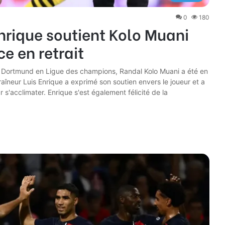
0
180
nrique soutient Kolo Muani
e en retrait
ia Dortmund en Ligue des champions, Randal Kolo Muani a été en
traîneur Luis Enrique a exprimé son soutien envers le joueur et a
 s'acclimater. Enrique s'est également félicité de la