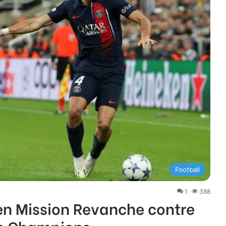
Football
1
388
en Mission Revanche contre
es Champions