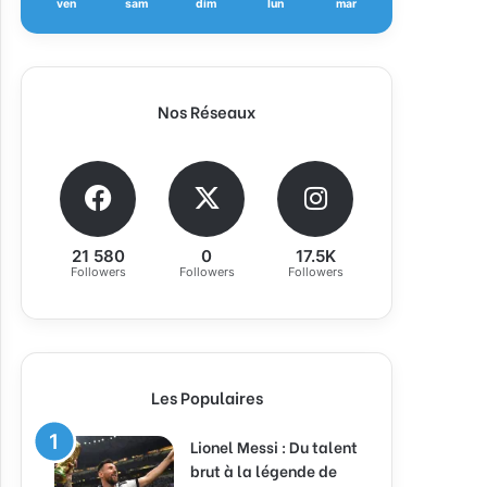
ven
sam
dim
lun
mar
Nos Réseaux
21 580
0
17.5K
Followers
Followers
Followers
Les Populaires
Lionel Messi : Du talent
brut à la légende de