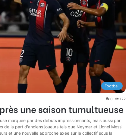
Football
0
172
après une saison tumultueuse
use marquée par des débuts impressionnants, mais aussi par
s de la part d'anciens joueurs tels que Neymar et Lionel Messi.
rs et une nouvelle approche axée sur le collectif sous la