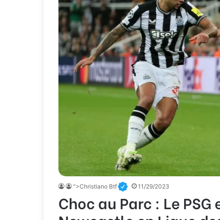
">Christiano Btf
11/29/2023
Choc au Parc : Le PSG 
Newcastle en Ligue d