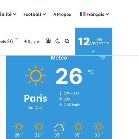
ébrité
Football
A Propos
Français
12
EN
℃
26
Connexion
Switch skin
Rechercher
Suivre
aris
VEDETTE
Météo
26
℃
Paris
27º - 24º
30%
2.65 km/h
Ciel Clair
26
32
35
35
33
℃
℃
℃
℃
℃