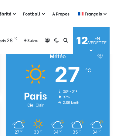
ébrité
Football
A Propos
Français
12
EN
℃
28
Connexion
Switch skin
Rechercher
Suivre
aris
VEDETTE
Météo
27
℃
Paris
30º - 21º
37%
2.89 km/h
Ciel Clair
27
30
34
35
34
℃
℃
℃
℃
℃