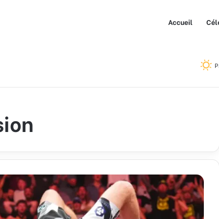
Accueil
Cél
P
sion