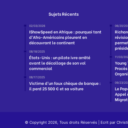
Sujets Récents
02/03/2026
06/20/20
IShowSpeed en Afrique : pourquoi tant
Richar
d’Afro-Américains pleurent en
révisio
découvrant le continent
permet
présid
08/18/2025
États-Unis : un pilote ivre arrêté
11/03/20
avant le décollage de son vol
Young 
commercial
Procès
Organi
08/17/2025
Victime d’un faux chèque de banque :
09/23/20
il perd 25 500 € et sa voiture
Le Pap
Appel 
Migrat
© Copyright 2026, Tous droits Réservés | Ecrit par
Christ