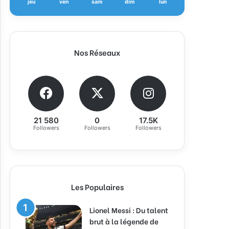
jeu
ven
sam
dim
lun
Nos Réseaux
21 580
0
17.5K
Followers
Followers
Followers
Les Populaires
Lionel Messi : Du talent
brut à la légende de