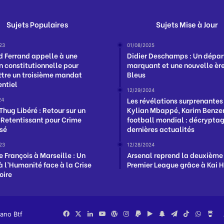
Sujets Populaires
Sujets Mise à Jour
23
01/08/2025
d Ferrand appelle à une
Didier Deschamps : Un dépar
n constitutionnelle pour
marquant et une nouvelle ère
tre un troisième mandat
Bleus
entiel
12/29/2024
Les révélations surprenantes
24
Thug Libéré : Retour sur un
Kylian Mbappé, Karim Benzem
 Retentissant pour Crime
football mondial : décrypta
sé
dernières actualités
23
12/28/2024
e François à Marseille : Un
Arsenal reprend la deuxième
à l’Humanité face à la Crise
Premier League grâce à Kai 
oire
iano Btf
Facebook
X
Linkedin
YouTube
WordPress
Instagram
PayPal
Google
Snapchat
Telegram
TikTok
Whats
Bu