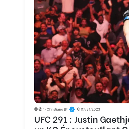
">Christiano Btf
07/31/2023
UFC 291 : Justin Gaeth
un KO Époustouflant Co