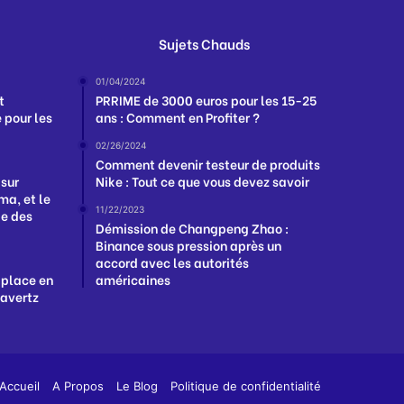
Sujets Chauds
01/04/2024
t
PRRIME de 3000 euros pour les 15-25
 pour les
ans : Comment en Profiter ?
02/26/2024
Comment devenir testeur de produits
 sur
Nike : Tout ce que vous devez savoir
a, et le
11/22/2023
ge des
Démission de Changpeng Zhao :
Binance sous pression après un
accord avec les autorités
 place en
américaines
Havertz
App
y
Accueil
A Propos
Le Blog
Politique de confidentialité