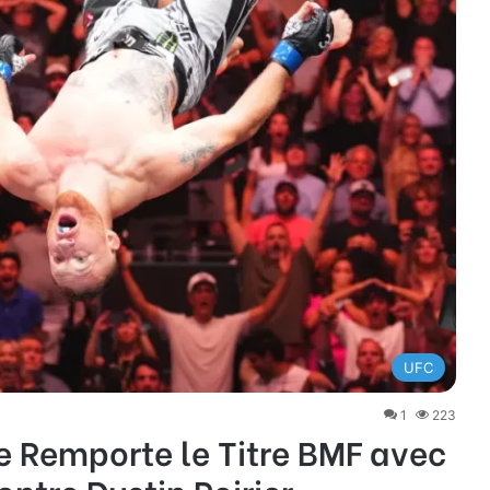
UFC
1
223
je Remporte le Titre BMF avec
ntre Dustin Poirier