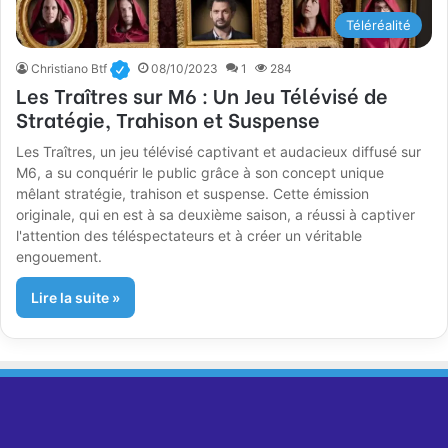
Téléréalité
Christiano Btf
08/10/2023
1
284
Les Traîtres sur M6 : Un Jeu Télévisé de
Stratégie, Trahison et Suspense
Les Traîtres, un jeu télévisé captivant et audacieux diffusé sur
M6, a su conquérir le public grâce à son concept unique
mêlant stratégie, trahison et suspense. Cette émission
originale, qui en est à sa deuxième saison, a réussi à captiver
l'attention des téléspectateurs et à créer un véritable
engouement.
Lire la suite »