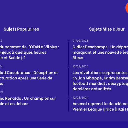
Sujets Populaires
Sujets Mise à Jour
23
01/08/2025
du sommet de l’OTAN à Vilnius :
Didier Deschamps : Un dépar
enjeux à quelques heures
marquant et une nouvelle ère
ie et Suède) ?
Bleus
24
12/29/2024
ad Casablanca : Déception et
Les révélations surprenantes
cturation Après une Série de
Kylian Mbappé, Karim Benzem
es
football mondial : décrypta
dernières actualités
23
ano Ronaldo : Un champion sur
12/28/2024
ain et en dehors
Arsenal reprend la deuxième
Premier League grâce à Kai 