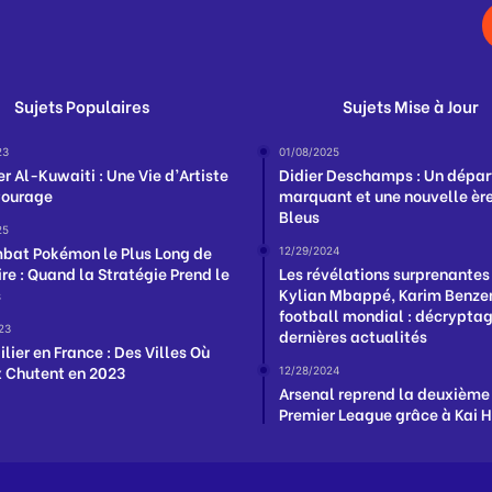
Sujets Populaires
Sujets Mise à Jour
23
01/08/2025
r Al-Kuwaiti : Une Vie d’Artiste
Didier Deschamps : Un dépar
Courage
marquant et une nouvelle ère
Bleus
25
bat Pokémon le Plus Long de
12/29/2024
ire : Quand la Stratégie Prend le
Les révélations surprenantes
s
Kylian Mbappé, Karim Benzem
football mondial : décrypta
23
dernières actualités
lier en France : Des Villes Où
ix Chutent en 2023
12/28/2024
Arsenal reprend la deuxième
Premier League grâce à Kai 