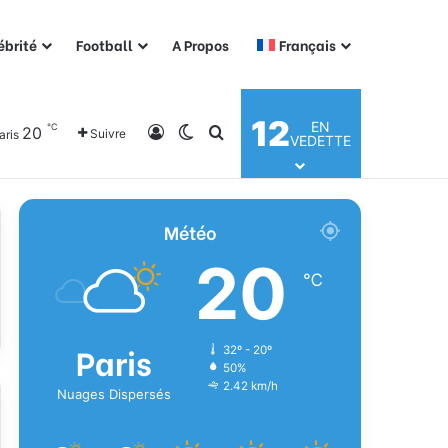
ébrité
Football
A Propos
Français
12
EN
℃
20
Connexion
Switch skin
Rechercher
Suivre
aris
VEDETTE
Météo
20
℃
Paris
32º - 20º
50%
2.42 km/h
Nuages Dispersés