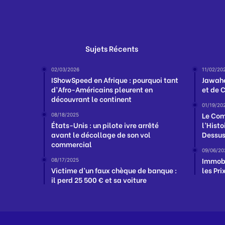
Sujets Récents
02/03/2026
11/02/20
IShowSpeed en Afrique : pourquoi tant
Jawahe
d’Afro-Américains pleurent en
et de 
découvrant le continent
01/19/20
Le Com
08/18/2025
États-Unis : un pilote ivre arrêté
l’Histo
avant le décollage de son vol
Dessu
commercial
09/06/20
Immobi
08/17/2025
Victime d’un faux chèque de banque :
les Pr
il perd 25 500 € et sa voiture