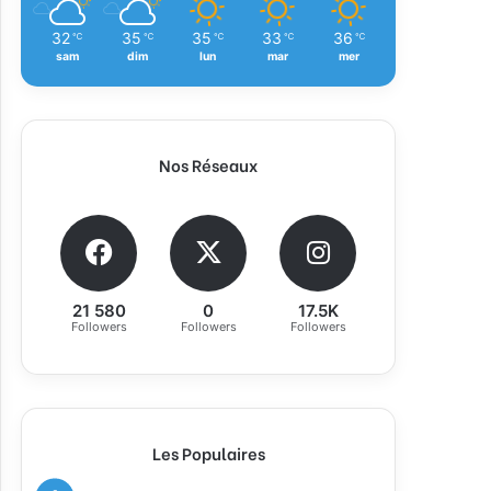
32
35
35
33
36
℃
℃
℃
℃
℃
sam
dim
lun
mar
mer
Nos Réseaux
21 580
0
17.5K
Followers
Followers
Followers
Les Populaires