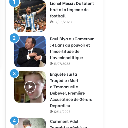
Lionel Messi : Du talent
brut à la légende de
football
02/06/2023
Paul Biya au Cameroun
: 41 ans au pouvoir et
l’incertitude de
l’avenir politique
11/07/2023
Enquête sur la
Tragédie : Mort
d’Emmanuelle
Debever, Première
Accusatrice de Gérard
Depardieu
12/14/2023
Comment Adel
Taarabt a gâché sa