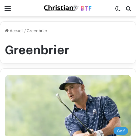
Menu
Switch
R
Accueil
/
Greenbrier
Greenbrier
Golf