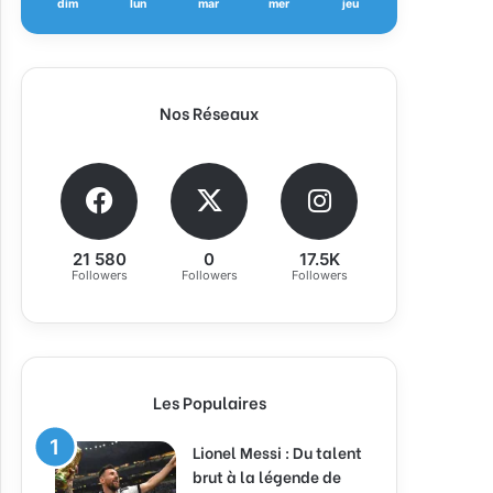
dim
lun
mar
mer
jeu
Nos Réseaux
21 580
0
17.5K
Followers
Followers
Followers
Les Populaires
Lionel Messi : Du talent
brut à la légende de