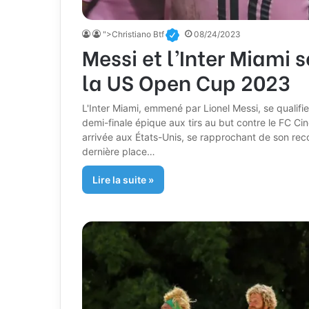
">Christiano Btf
08/24/2023
Messi et l’Inter Miami s
la US Open Cup 2023
L'Inter Miami, emmené par Lionel Messi, se qualif
demi-finale épique aux tirs au but contre le FC Ci
arrivée aux États-Unis, se rapprochant de son rec
dernière place…
Lire la suite »