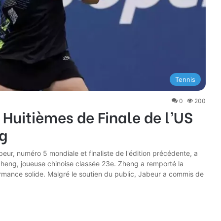
Tennis
0
200
 Huitièmes de Finale de l’US
g
eur, numéro 5 mondiale et finaliste de l'édition précédente, a
heng, joueuse chinoise classée 23e. Zheng a remporté la
ormance solide. Malgré le soutien du public, Jabeur a commis de