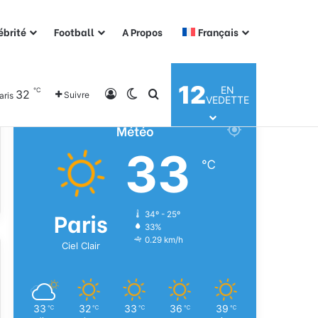
ébrité
Football
A Propos
Français
12
EN
℃
32
Connexion
Switch skin
Rechercher
Suivre
aris
VEDETTE
Météo
33
℃
Paris
34º - 25º
33%
0.29 km/h
Ciel Clair
33
32
33
36
39
℃
℃
℃
℃
℃