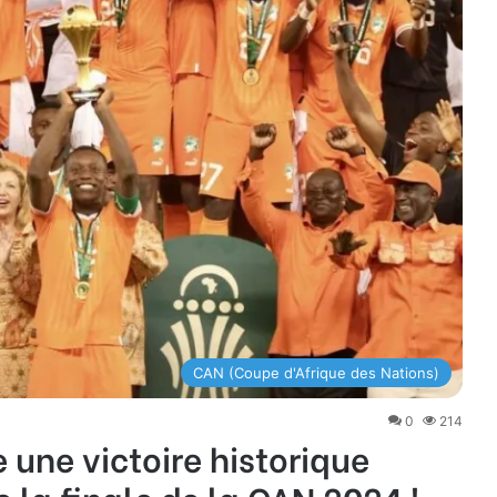
CAN (Coupe d'Afrique des Nations)
0
214
e une victoire historique
e la finale de la CAN 2024 !