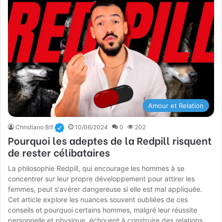
Amour et Relation
Christiano Btf
10/06/2024
0
202
Pourquoi les adeptes de la Redpill risquent
de rester célibataires
La philosophie Redpill, qui encourage les hommes à se
concentrer sur leur propre développement pour attirer les
femmes, peut s'avérer dangereuse si elle est mal appliquée.
Cet article explore les nuances souvent oubliées de ces
conseils et pourquoi certains hommes, malgré leur réussite
personnelle et physique, échouent à construire des relations