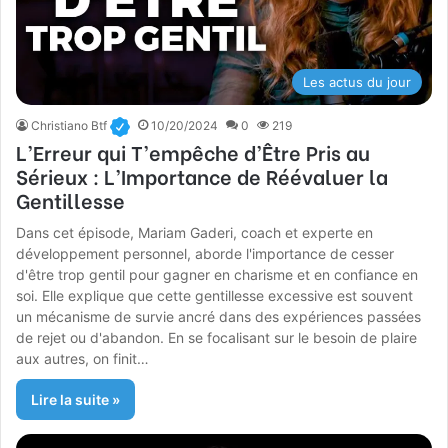
Les actus du jour
Christiano Btf
10/20/2024
0
219
L’Erreur qui T’empêche d’Être Pris au
Sérieux : L’Importance de Réévaluer la
Gentillesse
Dans cet épisode, Mariam Gaderi, coach et experte en
développement personnel, aborde l'importance de cesser
d'être trop gentil pour gagner en charisme et en confiance en
soi. Elle explique que cette gentillesse excessive est souvent
un mécanisme de survie ancré dans des expériences passées
de rejet ou d'abandon. En se focalisant sur le besoin de plaire
aux autres, on finit…
Lire la suite »