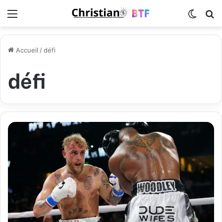
Menu
Switch
R
Accueil
/
défi
défi