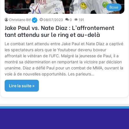
Boxe
Christiano Btf
08/07/2023
0
191
Jake Paul vs. Nate Diaz : L’affrontement
tant attendu sur le ring et au-delà
Le combat tant attendu entre Jake Paul et Nate Diaz a captivé
les spectateurs alors que le Youtubeur devenu boxeur
affrontait le vétéran de l'UFC. Malgré la jeunesse de Paul, il a
montré sa détermination en remportant la victoire par décision
unanime. Diaz a défié Paul pour un combat de MMA, ouvrant la
voie à de nouvelles opportunités. Les parieurs…
Lire la suite »