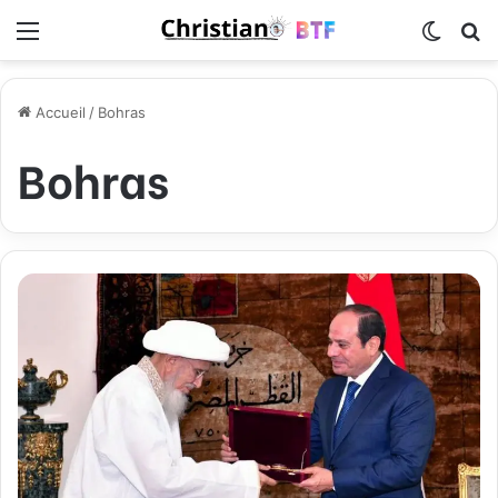
Menu
Switch
R
Accueil
/
Bohras
Bohras